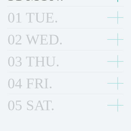
16:30
i
世
Last Man ー全盲搜查官ー 劇場版 Last Man FRIST LO
的
l
a
t
y
l
K
Third floor
a
修
n
19:00
u
八
世界的主人 The World of Love
人
的
VE
t
界
那
l
s
o
F
a
修
01
TUE.
r
八月三十一日，我在奧斯陸 Oslo, 31. august
復
g
l
月
生
那
i
的
Third floor
一
Third floor
-
t
r
a
n
復
o
版
o
l
三
Third floor
活
一
c
主
天
I
M
a
t
i
H
）
n
-
十
19:00
T
天
16:40
書
u
那
人
M
c
a
t
h
n
U
T
H
02
WED.
I
書店裡的影像詩：生活不在他方 Poetries from the book
一
那些山教我的事 Climbing For Life
e
M
店
s
些
T
y
e
n
i
e
L
stores :Here I belong
h
e
c
日
t
y
裡
山
h
Third floor
F
F
ー
o
r
A
e
r
e
，
Third floor
s
F
的
教
e
a
l
全
n
’
G
D
O
F
我
03
THU.
19:30
u
a
1
影
我
W
t
o
盲
s
I
u
w
l
18顆鑽石 Diamonds
在
y
t
8
像
的
o
h
w
搜
S
R
l
n
o
奧
o
h
顆
詩
Third floor
事
r
e
e
查
h
L
l
w
斯
T
e
鑽
：
04
FRI.
C
l
r
r
官
a
S
-
e
陸
u
r
石
生
l
d
’
ー
d
4
I
r
O
r
’
D
活
i
o
s
劇
o
K
c
s
n
s
i
不
m
f
05
SAT.
S
場
w
R
e
l
e
S
a
在
b
L
h
版
e
F
o
d
h
m
他
i
o
a
L
s
l
,
1
a
o
方
n
v
d
a
t
o
3
0
d
n
P
g
e
o
s
o