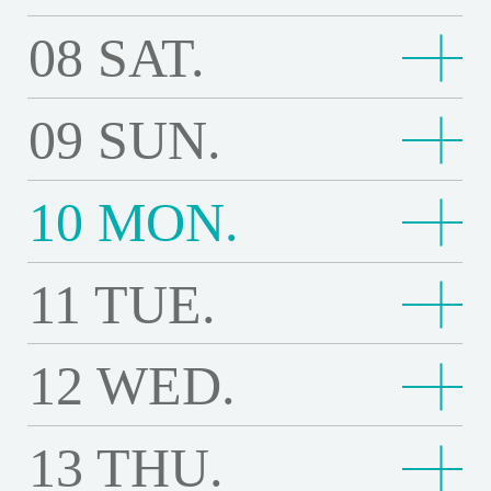
來
版
p
D
a
t
主
s
香巴拉物語 Shambhala Story
生
巴
e
修
o
M
Third floor
）
l
08
SAT.
19:00
i
n
安
B
人
t
活
拉
Third floor
s
復
f
I
14:00
T
明
安詳之獸 4K修復 Elegant Beast 4K version）
e
a
d
詳
e
T
o
不
物
16:40
t
版
魯
明日的過客 Last Night in Taipei
W
R
h
日
o
r
之
Third floor
a
h
r
19:00
雁
魯冰花（數位修復版）The Dull-Ice Flower
在
語
o
M
冰
i
A
e
的
Third floor
f
y
獸
09
SUN.
s
雁之寺 4K修復 The Temple of Wild Geese 4K versio
e
a
之
他
S
r
a
花
Third floor
l
I
D
過
14:00
洲
W
4
n）
4
t
W
t
寺
方
h
a
u
（
16:30
d
蜂
洲崎樂園 赤信號 Suzaki Paradise: Red Light
u
客
崎
i
K
K
4
o
i
Third floor
4
19:00
P
a
幕
t
蜂蜜之夏 The Wonders
v
數
G
蜜
l
L
樂
Third floor
l
v
修
K
r
o
10
MON.
幕末太陽傳 Sun in the Last Days of the Shogunate
K
o
m
末
i
a
位
e
之
Third floor
l
a
園
14:00
d
幕
e
復
v
l
n
修
e
b
太
o
Third floor
i
修
e
夏
16:30
-
s
扶
幕末太陽傳 Sun in the Last Days of the Shogunate
赤
G
末
r
E
e
d
復
t
h
陽
n
19:00
s
復
世
s
扶桑花女孩 4K修復 HULA GIRLS 4K Restoration
T
I
t
桑
信
e
太
s
Third floor
l
r
o
T
11
TUE.
r
世界的主人 The World of Love
a
傳
s
版
界
e
h
c
N
花
Third floor
號
e
陽
i
e
s
f
h
i
l
S
a
）
的
4
Third floor
e
e
i
女
16:30
S
藝
s
傳
o
g
i
L
e
e
a
u
n
T
主
K
19:00
W
樂
F
藝妓日記 4K修復 A Geisha's Diary 4K version）
g
孩
u
妓
e
S
n
a
o
o
T
s
S
n
12
WED.
g
樂來越愛你 La La Land
h
人
v
o
來
l
h
4
z
日
4
Third floor
u
）
n
n
14:00
v
未
e
f
t
i
e
T
e
n
越
o
Third floor
t
K
a
記
K
n
未來 MIRAI
t
）
e
來
m
r
o
n
D
h
r
d
愛
w
19:00
i
修
魯
k
4
v
i
B
M
Third floor
p
o
r
t
u
e
s
13
THU.
魯冰花（數位修復版）The Dull-Ice Flower
e
你
e
n
復
冰
i
K
e
n
e
I
14:00
l
阿
m
y
h
l
W
i
r
L
r
T
H
花
Third floor
P
修
r
t
16:40
a
明
阿嘉莎的四季 Agatha's Almanac
R