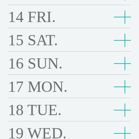
e
嘉
t
e
l
o
o
s
a
a
U
（
a
復
s
明日的過客 Last Night in Taipei
h
s
日
A
o
莎
h
Third floor
L
-
r
n
L
14
FRI.
i
L
數
r
A
i
e
t
的
Third floor
I
f
的
e
14:00
a
幸
I
l
）
a
p
A
位
a
G
o
L
4
過
16:30
魯
幸福的拉札洛 Happy as Lazzaro
W
四
b
s
福
c
d
L
e
G
修
d
e
n
19:00
a
書
K
魯冰花（數位修復版）The Dull-Ice Flower
客
冰
i
季
o
t
的
Third floor
e
o
a
i
I
復
15
SAT.
i
書店裡的影像詩：生活不在他方 Poetries from the book
i
）
s
店
v
L
花
Third floor
l
A
o
D
拉
14:00
F
f
未
n
stores :Here I belong
R
版
s
s
t
裡
e
a
（
16:40
d
g
k
壞
未來 MIRAI
a
札
l
L
來
d
L
）
e
h
Third floor
D
的
r
19:00
s
超
壞痞子4K修復版 Mauvais sang
數
G
a
s
痞
y
洛
o
o
M
Third floor
S
T
:
a
16
SUN.
a
超越無限電影院 You are the Film
影
s
t
越
位
e
t
t
子
Third floor
s
H
w
v
I
4
h
R
'
y
像
i
N
無
Third floor
修
e
h
o
4
16:40
o
a
世
e
e
R
K
e
e
s
s
詩
o
i
限
19:10
復
樂
s
世界的主人 The World of Love
a
r
K
f
p
界
r
A
R
D
d
D
o
：
n
17
MON.
樂來越愛你 La La Land
g
電
版
來
e
'
e
修
t
p
的
Third floor
I
e
u
L
i
f
生
）
h
影
）
越
4
Third floor
s
s
復
h
y
主
s
l
i
a
t
活
t
院
T
愛
K
19:10
A
:
版
那
e
a
人
t
l
g
r
h
不
i
Y
18
TUE.
那些山教我的事 Climbing For Life
h
你
v
l
H
M
些
S
s
T
o
-
h
y
e
在
n
o
e
L
e
m
e
a
山
h
Third floor
L
h
r
I
t
4
S
他
T
u
D
a
r
a
r
u
教
o
a
e
a
c
K
h
方
a
a
u
L
s
19
WED.
n
e
v
我
g
z
W
t
e
v
o
14:00
P
香
i
r
l
a
i
a
I
a
的
u
z
o
i
F
e
香巴拉物語 Shambhala Story