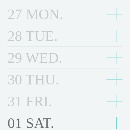
27
MON.
14:00
安
安詳之獸 4K修復 Elegant Beast 4K version）
詳
之
Third floor
28
TUE.
獸
16:30
末
4
末代皇帝：4K經典數位修復 The Last Emperor: 4K Res
代
K
29
WED.
toration
皇
修
14:00
世
Third floor
帝
復
世界的主人 The World of Love
界
：
E
的
Third floor
30
THU.
20:50
蜂
4
l
主
14:00
未
蜂蜜之夏 The Wonders
蜜
K
e
16:30
蜂
未來 MIRAI
人
來
之
Third floor
經
蜂蜜之夏 The Wonders
g
蜜
T
M
Third floor
夏
31
FRI.
典
a
之
Third floor
h
I
14:00
蜂
T
數
n
夏
16:50
e
蜂
蜂蜜之夏 The Wonders
R
蜜
h
位
19:00
t
香
蜂蜜之夏 The Wonders
T
W
蜜
A
之
Third floor
e
01
SAT.
香巴拉物語 Shambhala Story
修
B
巴
h
o
之
Third floor
I
夏
14:00
這
W
復
e
拉
Third floor
e
r
夏
16:30
香
這年夏天，愛之尋謎 Romeria
T
年