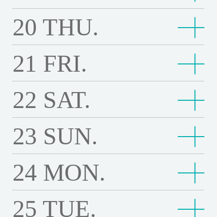
g
o
巴
p
e
l
L
o
c
b
i
事
n
a
r
o
l
r
u
e
拉
Third floor
e
t
-
a
n
e
s
C
a
20
THU.
r
l
n
o
s
n
t
物
14:00
i
h
這
I
n
）
l
s
l
t
o
d
w
i
16:30
a
1
這年夏天，愛之尋謎 Romeria
r
語
e
年
c
d
o
a
i
e
o
e
104歲哲代奶奶的一個人生活 Tetsuyo Turned 104, Livi
o
t
0
i
S
F
夏
Third floor
e
n
n
m
f
21
FRI.
ng on Her Own
r
n
e
4
e
h
i
天
14:00
F
那
g
g
b
L
）
Third floor
歲
16:30
s
a
赤
那些山教我的事 Climbing For Life
l
，
l
些
i
o
赤身裸愛 Truly Naked
哲
f
m
身
m
愛
o
山
Third floor
n
v
22
SAT.
19:00
超
代
r
b
裸
Third floor
之
w
教
14:00
g
明
e
超越無限電影院 You are the Film
越
奶
o
h
愛
16:40
尋
魯
e
明日的過客 Last Night in Taipei
我
F
日
無
Third floor
19:00
奶
壞
m
魯冰花（數位修復版）The Dull-Ice Flower
a
T
謎
冰
r
的
o
的
Third floor
限
23
SUN.
壞痞子4K修復版 Mauvais sang
的
痞
t
l
r
R
花
Third floor
事
r
過
19:00
蜂
電
一
子
h
Third floor
a
u
o
（
16:30
C
愛
蜂蜜之夏 The Wonders
L
客
蜜
影
個
4
e
19:00
S
l
世
愛的魔樣 Leviticus
m
數
l
的
i
L
之
Third floor
院
24
MON.
世界的主人 The World of Love
人
K
b
t
y
界
e
位
i
魔
Third floor
f
a
夏
14:00
扶
Y
生
修
o
o
N
的
Third floor
r
修
m
樣
e
s
扶桑花女孩 4K修復 HULA GIRLS 4K Restoration
T
桑
o
活
復
o
r
a
主
19:00
i
復
S
b
L
t
h
花
Third floor
u
T
版
k
25
TUE.
y
Solanin
k
人
a
版
o
i
e
N
e
女
a
e
M
s
e
T
）
l
Third floor
n
v
i
16:40
W