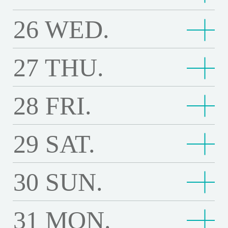
愛
孩
r
t
a
t
d
h
T
a
g
i
愛重奏 Reprise
g
o
重
4
e
s
u
o
e
26
WED.
h
n
F
t
h
n
奏
Third floor
K
t
14:00
幸
u
v
r
W
e
i
o
i
t
d
R
修
幸福的拉札洛 Happy as Lazzaro
h
福
y
a
e
o
D
n
r
c
19:00
i
魯
e
e
復
e
的
Third floor
o
i
s
r
u
27
THU.
L
魯冰花（數位修復版）The Dull-Ice Flower
u
n
冰
r
p
H
F
拉
14:00
T
s
:
魯
l
l
i
s
T
花
Third floor
s
r
U
16:40
i
愛
魯冰花（數位修復版）The Dull-Ice Flower
札
u
s
H
冰
d
l
f
a
（
i
愛的魔樣 Leviticus
L
l
的
洛
r
a
e
花
Third floor
o
-
e
28
FRI.
i
數
s
A
m
魔
Third floor
H
n
n
r
（
14:00
f
1
I
p
位
e
G
樣
16:30
a
愛
e
104歲哲代奶奶的一個人生活 Tetsuyo Turned 104, Livi
g
e
數
L
0
c
e
修
19:00
I
父
愛重奏 Reprise
L
ng on Her Own
p
重
d
I
位
o
4
e
i
復
29
SAT.
父親回來的那一天 My Father’s Shadow
R
親
e
p
奏
1
Third floor
b
修
Third floor
v
歲
14:00
F
愛
版
L
回
Third floor
v
y
R
0
e
復
愛的魔樣 Leviticus
e
哲
l
的
）
S
來
19:00
i
16:30
扶
a
魯
e
4
l
版
代
o
魔
Third floor
T
30
SUN.
4
扶桑花女孩 4K修復 HULA GIRLS 4K Restoration
的
魯冰花（數位修復版）The Dull-Ice Flower
t
桑
s
冰
p
,
o
）
奶
w
樣
14:00
父
h
K
那
i
花
Third floor
L
花
r
L
Third floor
n
T
16:30
奶
父
e
父親回來的那一天 My Father’s Shadow
L
親
e
R
一
c
女
a
（
i
i
g
父親回來的那一天 My Father’s Shadow
h
的
親
r
e
回
Third floor
D
e
天
31
MON.
19:00
u
S
孩
z
數
s
v
e
一
回
Third floor
v
來
14:00
u
L
s
Solanin
M
s
o
4
z
位
e
i
D
個
來