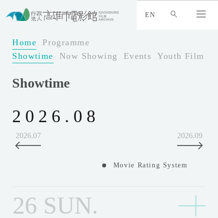
:
_
EN
:
:
Home
Programme
Showtime
Now Showing
Events
Youth Film Fe
Showtime
2026.08
2026.07
2026.09
Movie Rating System
26
SUN.