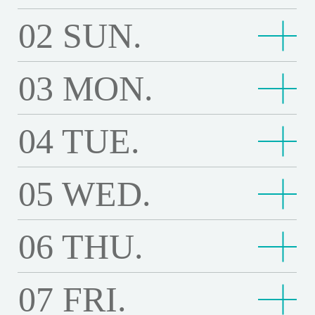
o
T
a
物
19:20
W
入
香巴拉物語 Shambhala Story
l
T
巴
h
夏
Third floor
n
h
02
SUN.
s
入侵腦細胞 4K修復 The Cell 4K Restoration
語
o
侵
d
h
拉
Third floor
e
天
14:00
d
藝
e
t
S
n
腦
Third floor
o
e
物
16:30
W
蜂
藝妓日記 4K修復 A Geisha's Diary 4K version）
，
e
妓
L
4
h
d
細
19:00
f
W
雁
蜂蜜之夏 The Wonders
語
o
蜜
愛
r
日
Third floor
a
K
a
03
MON.
雁之寺 4K修復 The Temple of Wild Geese 4K versio
e
胞
L
o
之
S
n
之
Third floor
之
s
記
16:30
安
s
v
n）
m
r
4
o
n
寺
h
d
夏
16:50
尋
雁
安詳之獸 4K修復 Elegant Beast 4K version）
4
詳
t
e
b
s
K
Third floor
v
d
4
19:00
a
巴
雁之寺 4K修復 The Temple of Wild Geese 4K versio
e
T
謎
之
K
之
Third floor
E
r
h
修
04
TUE.
e
巴西 Brazil
e
K
n）
m
西
r
h
R
寺
修
獸
m
s
a
復
r
修
b
B
Third floor
s
e
Third floor
o
4
19:00
復
樂
4
p
i
l
T
s
復
h
r
W
樂來越愛你 La La Land
m
K
A
來
K
e
o
a
h
T
05
WED.
19:10
a
魯
a
o
e
修
G
越
Third floor
修
r
n
14:00
S
書
e
魯冰花（數位修復版）The Dull-Ice Flower
h
l
冰
z
n
r
復
e
愛
復
o
書店裡的影像詩：生活不在他方 Poetries from the book
）
t
店
C
e
a
花
i
Third floor
d
i
T
i
你
stores :Here I belong
E
r
o
裡
e
T
S
（
l
06
THU.
e
a
h
s
L
l
:
Third floor
r
的
14:00
l
壞
e
t
數
r
e
h
a
e
4
壞痞子4K修復版 Mauvais sang
y
影
l
痞
m
o
位
s
T
a
L
16:30
g
世
K
像
4
子
Third floor
p
r
修
07
FRI.
e
世界的主人 The World of Love
'
a
a
界
R
詩
K
4
14:00
l
未
y
復
m
s
L
n
的
e
Third floor
16:30
：
香
未來 MIRAI
R
K
e