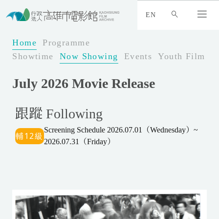
:
_
EN
:
:
Home
Programme
Showtime
Now Showing
Events
Youth Film Fe
July 2026 Movie Release
跟蹤 Following
Screening Schedule 2026.07.01（Wednesday）~
2026.07.31（Friday）