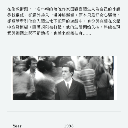
在倫敦街頭，一名年輕的落魄作家因觀察陌生人為自己的小說
尋找靈感，卻意外捲入一場神秘邂逅。原本只是好奇心驅使，
卻逐漸牽引他進入陌生地下犯罪的遊戲中，身份與真相在交錯
中愈發模糊。隨著規則被打破，他的生活開始失控，界線在現
實與謎團之間不斷動搖，也越來越難抽身……
Year
1998