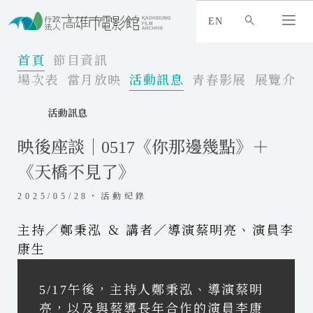
:
_
EN
:
:
首頁
節目資訊
場次表
當月放映
活動訊息
青春影展
展覽介紹
活動訊息
映後座談｜0517《你那邊幾點》＋
《天橋不見了》
2025/05/28・活動紀錄
主持／鄭秉泓 ＆ 講者／導演蔡明亮、演員李
康生
5/17午後，主持人鄭秉泓、導演蔡明
亮，以及與蔡導長年合作的演員李康