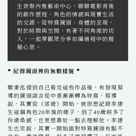
生齊聚內惟藝術中心，聊聊電影背後
的創作歷程、角色的情感與現實生活
的交錯。從特寫鏡頭、身體的呈現，
對於時間與空間，有著不同角度的切
入，一起帶觀眾分享拍攝過程中的層
層心思。
❝ 紀錄鏡頭裡的無數樣貌 ❞
鄭秉泓提到自己看完這些作品後，有發現蔡
導的鏡頭語言從中景漸漸轉為特寫，蔡導
說，其實從《郊遊》開始，就很想記錄李康
生這個角色20年後的樣子，到了40歲時多了
份滄桑感，也更想靠近一點去理解他。李康
生也笑說，其實一開始面對特寫鏡頭有點不