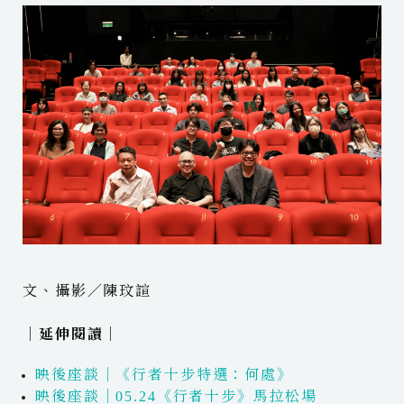
文、攝影／陳玟諠
｜延伸閱讀｜
映後座談｜《行者十步特選：何處》
映後座談｜05.24《行者十步》馬拉松場