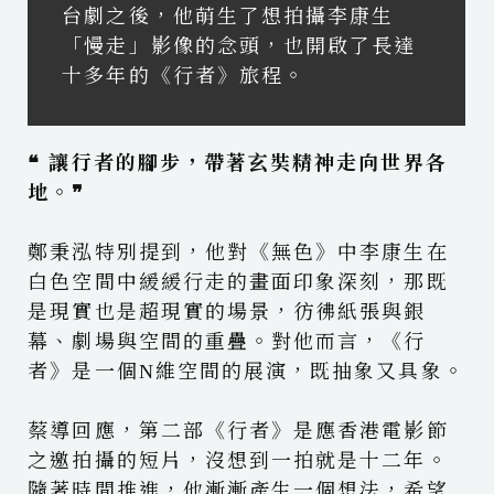
台劇之後，他萌生了想拍攝李康生
「慢走」影像的念頭，也開啟了長達
十多年的《行者》旅程。
❝ 讓行者的腳步，帶著玄奘精神走向世界各
地。❞
鄭秉泓特別提到，他對《無色》中李康生在
白色空間中緩緩行走的畫面印象深刻，那既
是現實也是超現實的場景，彷彿紙張與銀
幕、劇場與空間的重疊。對他而言，《行
者》是一個N維空間的展演，既抽象又具象。
蔡導回應，第二部《行者》是應香港電影節
之邀拍攝的短片，沒想到一拍就是十二年。
隨著時間推進，他漸漸產生一個想法，希望