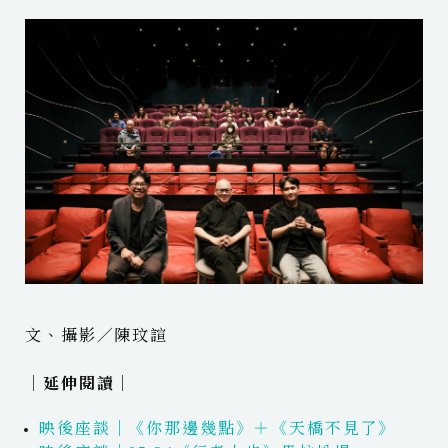
文、攝影／陳玟諠
｜延伸閱讀｜
映後座談｜《你那邊幾點》＋《天橋不見了》