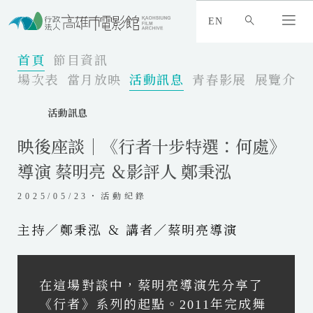
:
_
EN
:
:
首頁
節目資訊
場次表
當月放映
活動訊息
青春影展
展覽介紹
活動訊息
映後座談｜《行者十步特選：何處》
導演 蔡明亮 ＆影評人 鄭秉泓
2025/05/23・活動紀錄
主持／鄭秉泓 ＆ 講者／蔡明亮導演
在這場對談中，蔡明亮導演先分享了
《行者》系列的起點。2011年完成舞