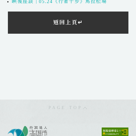
映後座談｜05.24《行者十步》馬拉松場
返回上頁↵
PAGE TOP
: