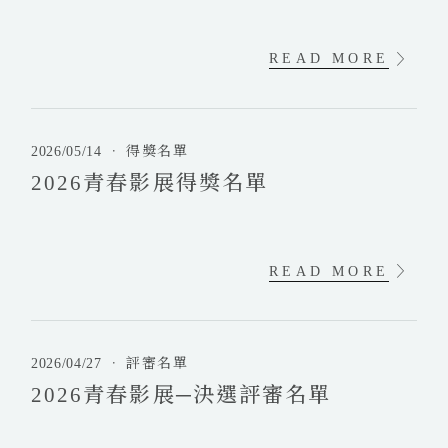
青
春
影
READ MORE
展
映
2
後
0
Q
2026/05/14
．
得獎名單
2
A
2026青春影展得獎名單
6
青
春
影
READ MORE
展
得
2
獎
0
名
2026/04/27
．
評審名單
2
單
2026青春影展─決選評審名單
6
青