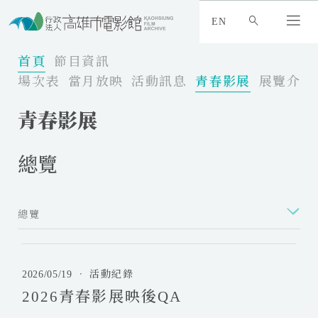
:
_
EN
:
:
首頁
節目資訊
場次表
當月放映
活動訊息
青春影展
展覽介紹
青春影展
總覽
總覽
2
0
2026/05/19
．
活動紀錄
2
2026青春影展映後QA
6