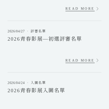
春
影
READ MORE
展
─
2
決
0
選
2026/04/27
．
評審名單
2
評
2026青春影展—初選評審名單
6
審
青
名
春
單
影
READ MORE
展
—
2
初
0
選
2026/04/24
．
入圍名單
2
評
2026青春影展入圍名單
6
審
青
名
春
單