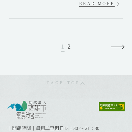
影
READ MORE
展
入
圍
名
單
1
2
N
e
x
t
PAGE TOP
:
:
:
｜開館時間｜每週二至週日13：30 ～ 21：30