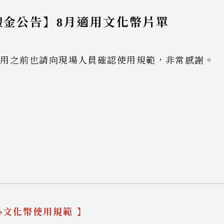
l
i
i
禮金公告】8月適用文化幣片單
t
t
i
r
使用之前也請向現場人員確認使用規範，非常感謝。
l
心文化幣使用規範 】