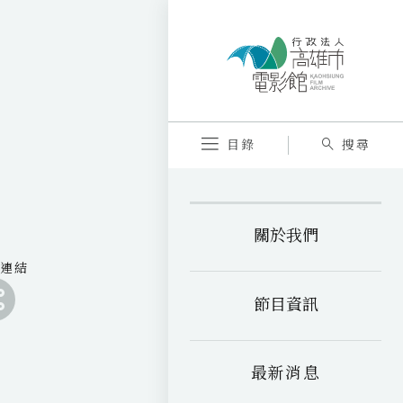
目錄
搜尋
關於我們
享連結
分
享
分
節目資訊
連
享
分
結
連
享
分
至
結
連
享
最新消息
至
結
連
a
至
結