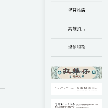
c
w
至
e
e
學習推廣
b
n
m
o
e
a
o
e
k
高雄拍片
場館服務