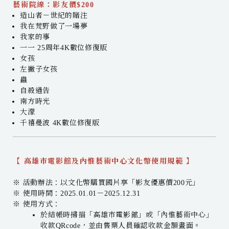
藝術院線：影友價$200
造山者－世紀的賭注
我在荒野做了一場夢
我家的事
一一 25周年4K數位修復版
女孩
左撇子女孩
蟲
自殺通告
南方時光
大濛
千禧曼波 4K數位修復版
【 高雄市電影館及內惟藝術中心文化幣使用規範 】
※ 活動辦法：以文化幣購買國片享「影友優惠價200元」
※ 使用時間：2025.01.01－2025.12.31
※ 使用方式：
於結帳時掃描「高雄市電影館」或「內惟藝術中心」
收款QRcode，並由售票人員確認收款金額畫面。