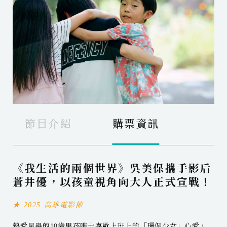
節目介紹
購票資訊
《我生活的兩個世界》吳美保攜手影后
蒼井優，以孩童視角向大人正式宣戰！
★ 2025 高雄電影節
熱愛昆蟲的10歲男孩唯士喜歡上班上的「環保少女」心愛，