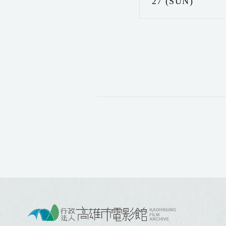
27 (SUN)
:
: