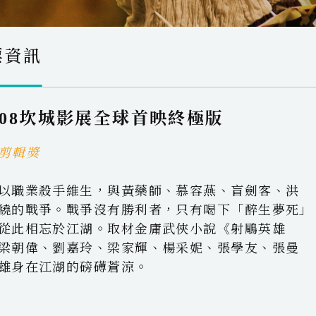
票資訊
008坎城影展全球首映終極版
、剪輯獎
以職業殺手維生，與黃藥師、慕容燕、盲劍客、洪
繞的戰爭。戰爭沒有勝利者，只有喝下「醉生夢死」
從此相忘於江湖。取材金庸武俠小說《射鵰英雄
梁朝偉、劉嘉玲、梁家輝、楊采妮、張學友、張曼
雄身在江湖的磅礡蒼涼。