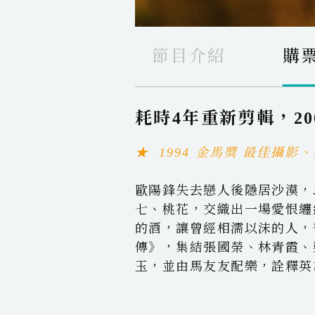
節目介紹
購
耗時4年重新剪輯，2
★ 1994 金馬獎 最佳攝影
歐陽鋒失去戀人後隱居沙漠，
七、桃花，交織出一場愛恨纏
的酒，讓曾經相濡以沫的人，
傳》，集結張國榮、林青霞、
玉，並由馬友友配樂，詮釋英