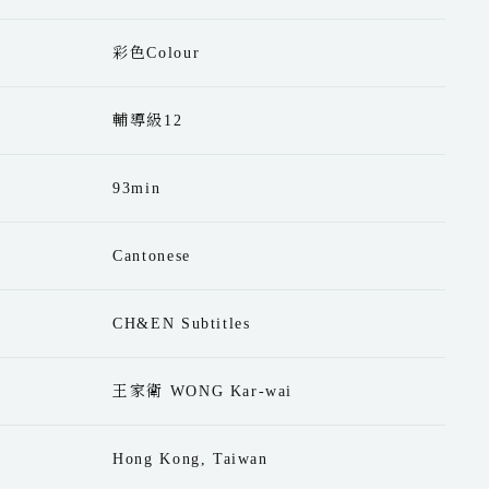
彩色Colour
輔導級12
93min
Cantonese
CH&EN Subtitles
王家衛 WONG Kar-wai
Hong Kong, Taiwan