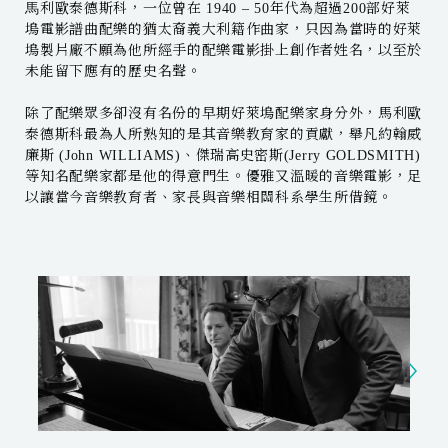
⾺利歐泰德斯科，一位曾在 1940 – 50年代為超過200部好萊
塢電影譜曲配樂的猶太裔義大利籍作曲家，只因為當時的好萊
塢製片廠不願為他所經手的配樂電影掛上創作者姓名，以至於
未能留下應有的歷史名聲。
除了配樂眾多卻沒有名份的早期好萊塢配樂家身分外，馬利歐
泰德斯科最為人所熟知的是其音樂教育家的貢獻，舉凡約翰威
廉斯 (John WILLIAMS)、傑瑞高史密斯(Jerry GOLDSMITH)
等知名配樂家都是他的得意門生。優雅又溫暖的音樂電影，足
以讓當今音樂教育者、家長與音樂相關科系學生所借鏡。