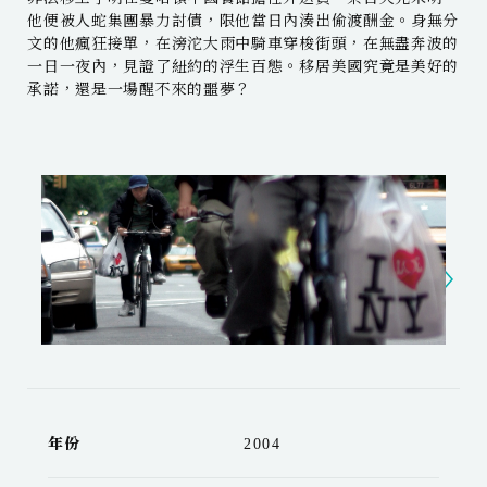
他便被人蛇集團暴力討債，限他當日內湊出偷渡酬金。身無分
文的他瘋狂接單，在滂沱大雨中騎車穿梭街頭，在無盡奔波的
一日一夜內，見證了紐約的浮生百態。移居美國究竟是美好的
承諾，還是一場醒不來的噩夢？
年份
2004