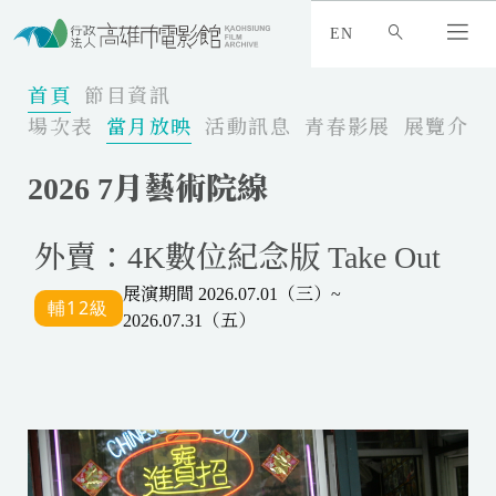
:
_
EN
:
:
首頁
節目資訊
場次表
當月放映
活動訊息
青春影展
展覽介紹
2026 7月藝術院線
外賣：4K數位紀念版 Take Out
展演期間 2026.07.01（三）~
2026.07.31（五）