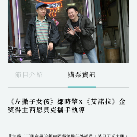
節目介紹
購票資訊
《左撇子女孩》鄒時擎X《艾諾拉》金
獎得主西恩貝克攜手執導
非法移工丁明在曼哈頓中國餐館擔任外送員，某日天光未明，