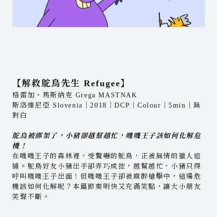
【解救鴕鳥先生 Refugee】
格雷加・馬斯納克 Grega MASTNAK
斯洛維尼亞 Slovenia｜2018｜DCP｜Colour｜5min｜無
對白
鴕鳥被綁架了，小豬卻越幫越忙，嘰嘰王子該如何化解危
機！
在嘰嘰王子的森林裡，受驚嚇的鴕鳥，正被無情的獵人追
捕。鴕鳥好友小豬出手卻弄巧成拙，越幫越忙，小豬只得
呼叫嘰嘰王子出面！但嘰嘰王子卻被麻醉槍擊中，這場危
機該如何化解呢？本篇節奏明快又充滿笑點，讓大小朋友
笑聲不斷。