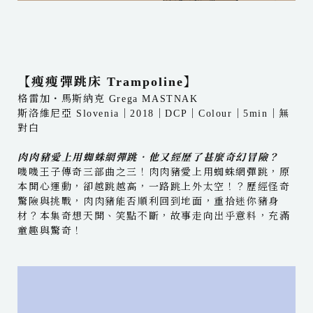
【瘦瘦彈跳床 Trampoline】
格雷加・馬斯納克 Grega MASTNAK
斯洛維尼亞 Slovenia｜2018｜DCP｜Colour｜5min｜無
對白
肉肉豬愛上用蜘蛛網彈跳．他又經歷了甚麼奇幻冒險？
嘰嘰王子傳奇三部曲之三！肉肉豬愛上用蜘蛛網彈跳，原
本開心運動，卻越跳越高，一路跳上外太空！？歷經怪奇
驚險與挑戰，肉肉豬能否順利回到地面，重拾迷你豬身
材？本集奇想天開、笑點不斷，故事走向出乎意料，充滿
童趣與驚奇！