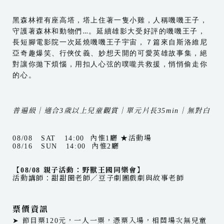
黑森林裡有座高塔，塔上住著一隻小雞，人稱嘰嘰王子，
守護著森林和動物們…。延續雄影大受好評的嘰嘰王子，
長短腳電影院一次延燒嘰嘰王子宇宙，７篇來自斯洛維尼
亞奇趣爆笑、行俠仗義、妙想天開的可愛英雄故事集，絕
對讓你拋下煩惱，用扣人心弦的噗嚨共救援，悄悄偷走你
的心。
普遍級｜適合3歲以上兒童觀賞｜單元片長35min｜無對白
08/08 SAT 14:00 內惟1廳 ★活動場
08/16 SUN 14:00 內惟2廳
【08/08 親子活動：野獸王國同樂會】
活動講師：甜甜圈老師／豆子劇團戲劇與故事老師
票價資訊
➤ 節目票120元，一人一票，憑票入場，相關場次無兒童