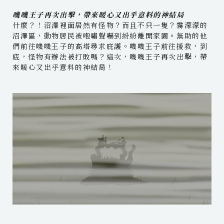
嘰嘰王子再次出擊，帶來暖心又出乎意料的神結局
什麼？！沼澤裡面居然有怪物？而且不只一隻？霧濛濛的
沼澤區，動物居民被咆嘯聲嚇到紛紛離開家園。無助的他
們前往嘰嘰王子的高塔尋求庇護。嘰嘰王子前往援救，到
底，怪物有辦法被打敗嗎？這次，嘰嘰王子再次出擊，帶
來暖心又出乎意料的神結局！