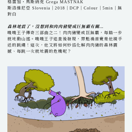
格雷加・馬斯納克 Grega MASTNAK
斯洛維尼亞 Slovenia｜2018｜DCP｜Colour｜5min｜無
對白
森林地震了，沒想到和肉肉豬變成巨無霸有關…
嘰嘰王子傳奇三部曲之二！肉肉豬變成巨無霸，每踏一步
就地動山搖。嘰嘰王子追查後發現，罪魁禍首竟是他親手
送的跳繩！這次，他又將如何妙招化解肉肉豬的森林震
撼、每跳一次就地震的危機呢？