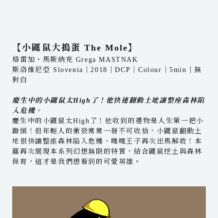
【小鼴鼠大搗蛋 The Mole】
格雷加・馬斯納克 Grega MASTNAK
斯洛維尼亞 Slovenia｜2018｜DCP｜Colour｜5min｜無
對白
慶生中的小鼴鼠太High了！他快速翻動土地讓整座森林陷
入危機。
慶生中的小鼴鼠太High了！他收到的禮物是人生第一把小
鋤頭！但年輕人的衝勁常常一發不可收拾，小鼴鼠翻動土
地很快讓整座森林陷入危機，嘰嘰王子再次出馬解救！本
篇再次展現本系列幻想無限的特質，結合鼴鼠挖土與森林
保育，這才是我們想看到的可愛英雄。