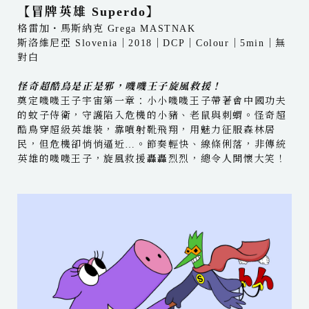
【冒牌英雄 Superdo】
格雷加・馬斯納克 Grega MASTNAK
斯洛維尼亞 Slovenia｜2018｜DCP｜Colour｜5min｜無
對白
怪奇超酷鳥是正是邪，嘰嘰王子旋風救援！
奠定嘰嘰王子宇宙第一章：小小嘰嘰王子帶著會中國功夫
的蚊子侍衛，守護陷入危機的小豬、老鼠與刺蝟。怪奇超
酷鳥穿超級英雄裝，靠噴射靴飛翔，用魅力征服森林居
民，但危機卻悄悄逼近…。節奏輕快、線條俐落，非傳統
英雄的嘰嘰王子，旋風救援轟轟烈烈，總令人開懷大笑！