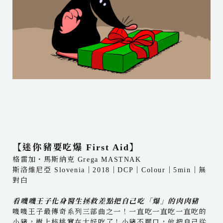
【迷你豬要吃爆 First Aid】
格雷加・馬斯納克 Grega MASTNAK
斯洛維尼亞 Slovenia｜2018｜DCP｜Colour｜5min｜無
對白
看嘰嘰王子化身醫生拯救差點把自己吃「爆」的肉肉豬
嘰嘰王子最傳奇系列三部曲之一！一直吃一直吃一直吃的
小豬，樹上核桃實在太好吃了！小豬不罷口，他把自己從