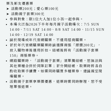
票及影友優惠票
➤ 活動票200元；愛心票100元
➤ 活動親子套票300元
參與對象：限1位大人加1位小孩一起參與。
本場次泛指2026下半年每月親子活動場次：7/5 SUN
14:00、7/11 SAT 14:00、8/8 SAT 14:00、11/15 SUN
14:00、12/19 SAT 14:00
請於現場或年代官網購票，不適用超商購票。
若於年代官網購票購票時請選擇兩張「原價200元」，
放入購物車後選用折扣。結帳後將有「活動親子套票
150」兩張票券。
網路購票時，「活動親子套票」須單獨結帳，恕無法與
其他票種合併於同筆訂單；若分開結帳，取票時將各自
酌收取票手續費。如需同時購買多種票券，建議親至現
場購票。
活動親子套票享票價優惠，退票時需同時辦理，恕不受
理單張退票。