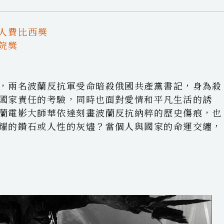
評人費比西獎
學院獎
，兩名波蘭反抗軍受命暗殺俄國共產黨書記，身為殺
國家責任的考驗，同時也面對愛情和平凡生活的誘
蘭電影大師華依達刻畫波蘭反抗納粹的歷史傷痕，也
耀的鑽石或人性的灰燼？當個人與國家的命運交纏，