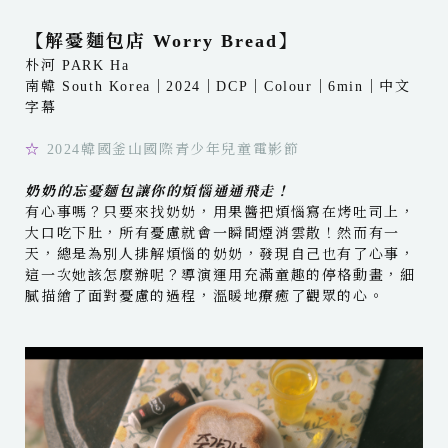
【
解憂麵包店 Worry Bread
】
朴河 PARK Ha
南韓 South Korea｜2024｜DCP｜Colour｜6min｜中文
字幕
☆
2024韓國釜山國際青少年兒童電影節
奶奶的忘憂麵包讓你的煩惱通通飛走！
有心事嗎？只要來找奶奶，用果醬把煩惱寫在烤吐司上，
大口吃下肚，所有憂慮就會一瞬間煙消雲散！然而有一
天，總是為別人排解煩惱的奶奶，發現自己也有了心事，
這一次她該怎麼辦呢？導演運用充滿童趣的停格動畫，細
膩描繪了面對憂慮的過程，溫暖地療癒了觀眾的心。