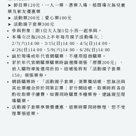
➤ 節目票120元，一人一票，憑票入場，相關場次無兒童
票及影友優惠票
➤ 活動票200元；愛心票100元
➤ 活動親子套票300元
參與對象：限1位大人加1位小孩一起參與。
本場次泛指2026上半年每月親子活動場次,：
2/7(六)14:00、3/15(日)14:00、4/5(日)14:00、
4/26(日)14:00、5/9(六)14:00、6/28(日)14:00
請於現場或年代官網購票，不適用超商購票。
若於年代官網購票購票時請選擇兩張「原價200元」，
放入購物車後選用折扣。結帳後將有「活動親子套票
150」兩張票券。
網路購票時，「活動親子套票」須單獨結帳，恕無法與
其他票種合併於同筆訂單；若分開結帳，取票時將各自
酌收取票手續費。如需同時購買多種票券，建議親至現
場購票。
活動親子套票享票價優惠，退票時需同時辦理，恕不受
理單張退票。