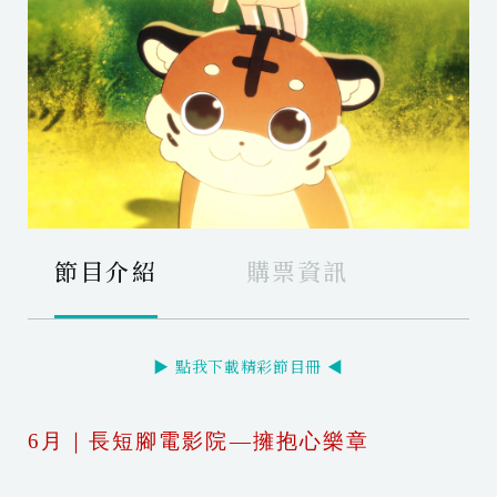
節目介紹
購票資訊
▶ 點我下載精彩節目冊 ◀
6月｜長短腳電影院—擁抱心樂章