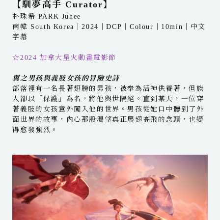
【馴夢高手 Curator】
朴珠希 PARK Juhee
南韓 South Korea｜2024｜DCP｜Colour｜10min｜中文
字幕
☆2024 加拿大星火動畫電影節
翼之男孩與義肢女孩的冒險史詩
部落裡有一名長著翅膀的男孩，被奉為活神供養著，但族
人卻以「保護」為名，將他與世隔絕。直到某天，一位穿
著義肢的女孩意外闖入他的世界。男孩從她口中聽到了外
面世界的故事，內心那股渴望真正展翅高飛的念頭，也變
得愈發強烈。