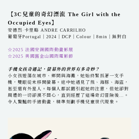
【3C兒童的奇幻漂流 The Girl with the
Occupied Eyes】
安德烈·卡里略 ANDRE CARRILHO
葡萄牙Portugal｜2024｜DCP｜Colour｜8min｜無對白
☆2025 法國安錫國際動畫影展
☆2025 美國舊金山國際電影節
手機女孩奇遇記，螢幕外的世界有多奇妙？
小女孩遊蕩在城市、鄉間與海灘，她始終緊抓著一支手
機，雙眼從未移開螢幕。途中她遇見了熊、海豚、海盜，
甚至還有外星人。每個人都試圖引起她的注意，但她卻對
周遭的一切卻漠不關心，直到經歷了這場奇幻冒險後…。
令人驚豔的手繪動畫，精準刻劃手機兒童世代現象。