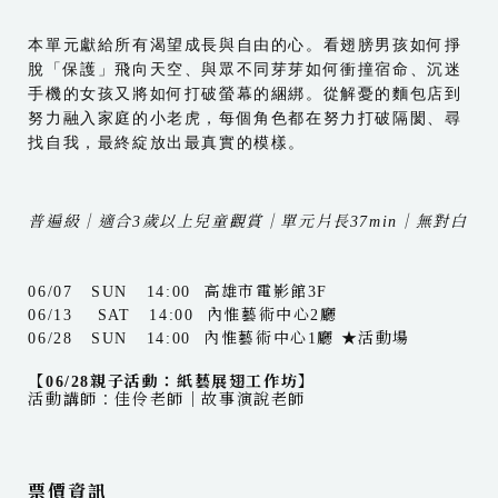
本單元獻給所有渴望成長與自由的心。看翅膀男孩如何掙
脫「保護」飛向天空、與眾不同芽芽如何衝撞宿命、沉迷
手機的女孩又將如何打破螢幕的綑綁。從解憂的麵包店到
努力融入家庭的小老虎，每個角色都在努力打破隔閡、尋
找自我，最終綻放出最真實的模樣。
普遍級｜適合3歲以上兒童觀賞｜單元片長37min｜無對白
06/07 SUN 14:00 高雄市電影館3F
06/13 SAT 14:00 內惟藝術中心2廳
06/28 SUN 14:00 內惟藝術中心1廳 ★活動場
【06/28親子活動：紙藝展翅工作坊】
活動講師：佳伶老師｜故事演說老師
票價資訊