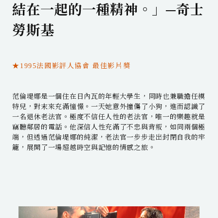
結在一起的一種精神。」─奇士
勞斯基
★1995法國影評人協會 最佳影片獎
范倫堤娜是一個住在日內瓦的年輕大學生，同時也兼職擔任模
特兒，對末來充滿憧憬。一天她意外撞傷了小狗，進而認識了
一名退休老法官。極度不信任人性的老法官，唯一的樂趣就是
竊聽鄰居的電話。他深信人性充滿了不忠與背叛，如同兩個極
端，但透過范倫堤娜的純潔，老法官一步步走出封閉自我的牢
籠，展開了一場超越時空與記憶的情感之旅。