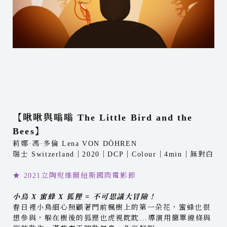
【啾啾與嗡嗡 The Little Bird and the
Bees】
莉娜·馮·多倫 Lena VON DÖHREN
瑞士 Switzerland｜2020｜DCP｜Colour｜4min｜無對白
★ 2021立陶宛維爾紐斯國際電影節
小鳥 X 蜜蜂 X 狐狸 = 不可思議大冒險！
春日裡小鳥細心照顧著門前楓樹上的第一朵花，蜜蜂也很
想參與，躲在樹後的狐狸也虎視眈眈...導演用簡單線條與