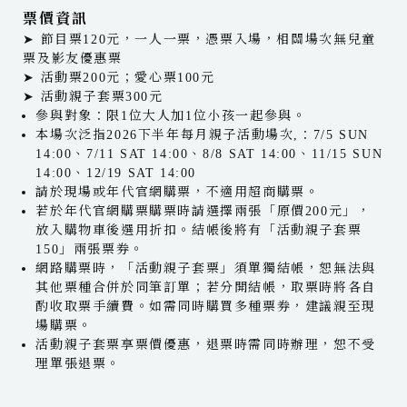
票價資訊
➤ 節目票120元，一人一票，憑票入場，相關場次無兒童
票及影友優惠票
➤ 活動票200元；愛心票100元
➤ 活動親子套票300元
參與對象：限1位大人加1位小孩一起參與。
本場次泛指2026下半年每月親子活動場次,：7/5 SUN
14:00、7/11 SAT 14:00、8/8 SAT 14:00、11/15 SUN
14:00、12/19 SAT 14:00
請於現場或年代官網購票，不適用超商購票。
若於年代官網購票購票時請選擇兩張「原價200元」，
放入購物車後選用折扣。結帳後將有「活動親子套票
150」兩張票券。
網路購票時，「活動親子套票」須單獨結帳，恕無法與
其他票種合併於同筆訂單；若分開結帳，取票時將各自
酌收取票手續費。如需同時購買多種票券，建議親至現
場購票。
活動親子套票享票價優惠，退票時需同時辦理，恕不受
理單張退票。