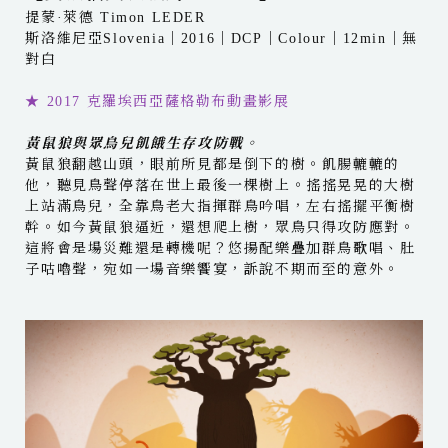
提蒙·萊德 Timon LEDER
斯洛維尼亞Slovenia｜2016｜DCP｜Colour｜12min｜無
對白
★ 2017 克羅埃西亞薩格勒布動畫影展
黃鼠狼與眾鳥兒飢餓生存攻防戰。
黃鼠狼翻越山頭，眼前所見都是倒下的樹。飢腸轆轆的
他，聽見鳥聲停落在世上最後一棵樹上。搖搖晃晃的大樹
上站滿鳥兒，全靠鳥老大指揮群鳥吟唱，左右搖擺平衡樹
幹。如今黃鼠狼逼近，還想爬上樹，眾鳥只得攻防應對。
這將會是場災難還是轉機呢？悠揚配樂疊加群鳥歌唱、肚
子咕嚕聲，宛如一場音樂饗宴，訴說不期而至的意外。