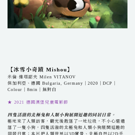
【冰雪小奇蹟 Mishou】
米倫·維塔諾夫 Milen VITANOV
保加利亞、德國 Bulgaria, Germany｜2020｜DCP｜
Colour｜8min｜無對白
★ 2021 德國漢堡兒童電影節
四隻活潑的北極兔和人類小狗展開逗趣的同居日常。
極地來了人類訪客，觀光後散落了一地垃圾，不小心還遺
落了一隻小狗，四隻活潑的北極兔和人類小狗展開逗趣的
同居日常；本片把人類世界以3D實景、北極自然以2D手