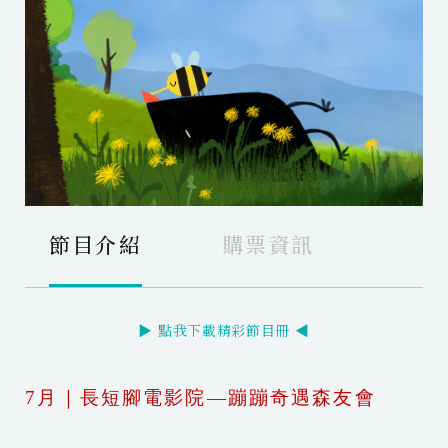
節目介紹
購票資訊
▶ 點我下載精彩節目冊 ◀
7月｜長短腳電影院—蹦蹦奇遇森友會