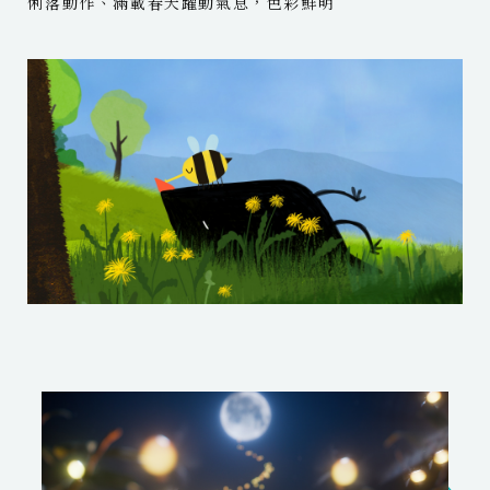
俐落動作、滿載春天躍動氣息，色彩鮮明