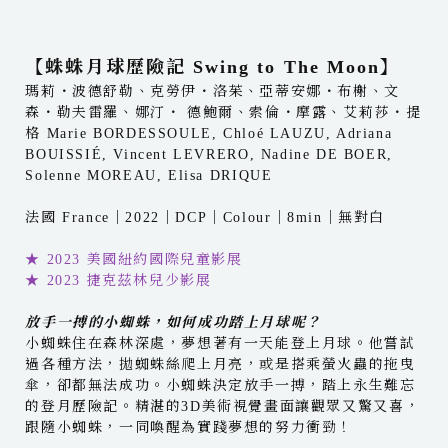
【蛛蛛月球歷險記 Swing to The Moon
】
瑪莉・波德舒勒、克勞伊・洛茱、亞蒂安娜・布榭、文
森・勒夫雷羅、娜汀・ 德鮑爾、索倫・摩露、艾莉莎・提
格 Marie BORDESSOULE, Chloé LAUZU, Adriana
BOUISSIÉ, Vincent LEVRERO, Nadine DE BOER,
Solenne MOREAU, Elisa DRIQUE
法國 France｜2022｜DCP｜Colour｜8min｜無對白
★ 2023 美國紐約國際兒童影展
★ 2023 捷克茲林兒少影展
放手一搏的小蜘蛛，如何成功踏上月球呢？
小蜘蛛住在森林深處，夢想著有一天能登上月球。他嘗試
過各種方法，拋蜘蛛絲爬上月亮，或是搭乘螢火蟲的拖曳
傘，卻都無法成功。小蜘蛛決定放手一搏，踏上永生難忘
的登月歷險記。精湛的3D美術視覺畫面讓觀眾又驚又喜，
跟隨小蜘蛛，一同喚醒為實踐夢想的努力衝勁！