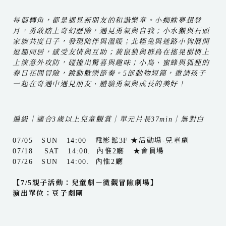
每個轉角，都是遇見新朋友的和諧樂章。小蜘蛛夢想登
月，勇敢踏上奇幻歷險，遇見勇氣與自我；小水獺與石頭
家族共度日子，發現陪伴與溫暖；北極兔與迷路小狗展開
逗趣同居，感受友情與互助；黃鼠狼與群鳥在搖晃樹梢上
上演意外攻防，碰撞出驚喜與趣味；小鳥、蜜蜂與狐狸的
春日花間冒險，跳動歡樂節奏。5部動物短篇，邀請孩子
一起在奇遇中遇見朋友、體驗勇氣與成長的美好！
遍級｜適合3歲以上兒童觀賞｜單元片長37min｜無對白
07/05 SUN 14:00 電影館3F ★活動場-兒童劇
07/18 SAT 14:00. 內惟2廳 ★會員場
07/26 SUN 14:00. 內惟2廳
【7/5親子活動：兒童劇－微觀冒險劇場】
演出單位：豆子劇團