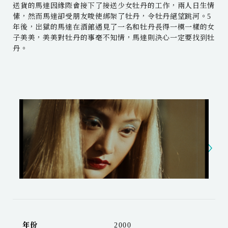
送貨的馬達因緣際會接下了接送少女牡丹的工作，兩人日生情
愫，然而馬達卻受朋友唆使綁架了牡丹，令牡丹絕望跳河。5
年後，出獄的馬達在酒館遇見了一名和牡丹長得一模一樣的女
子美美，美美對牡丹的事毫不知情，馬達則決心一定要找到牡
丹。
年份
2000