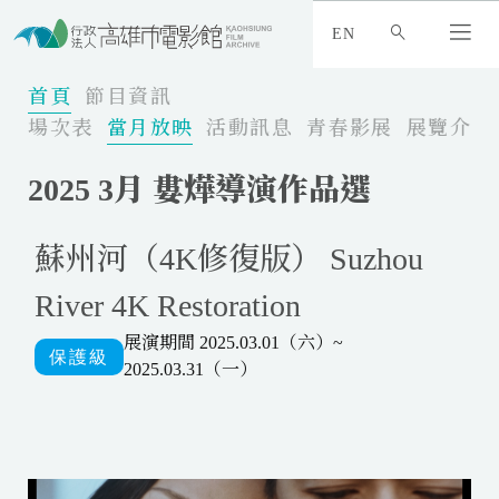
:
_
EN
:
:
首頁
節目資訊
場次表
當月放映
活動訊息
青春影展
展覽介紹
2025 3月 婁燁導演作品選
蘇州河（4K修復版） Suzhou
River 4K Restoration
展演期間 2025.03.01（六）~
2025.03.31（一）