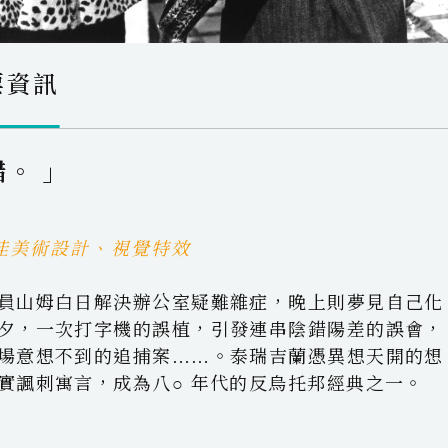
票資訊
。 」
 最佳美術設計、視覺特效
員山姆白日解決辦公室疑難雜症，晚上則夢見自己化
夕，一次打字機的誤植，引發連串陰錯陽差的誤會，
場意想不到的追捕案……。泰瑞吉蘭憑異想天開的想
實諷刺寓言，成為八○ 年代的反烏托邦經典之一。