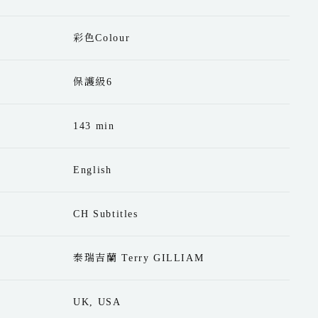
彩色Colour
保護級6
143 min
English
CH Subtitles
泰瑞吉蘭 Terry GILLIAM
UK, USA