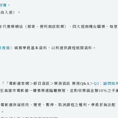
不拆售。
自由入座）。
、年代售票網站（郵寄、便利商店取票）、四大超商機台購票，每堂
新視窗）
填寫學員基本資料，以利提供課程相關資料。
。
「「電影館官網＞節目資訊＞票務資訊 票務Q&A＞
Q3：請問如
鐘至高雄市電影館一樓售票處臨櫃辦理，並酌收票面金額10％之手
，電影館保留修改、變更、暫停、取消課程之權利。學員若無法配
費。