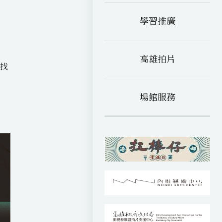
c
w
至
e
e
學習推廣
b
n
m
o
e
a
o
e
k
高雄拍片
中找
場館服務