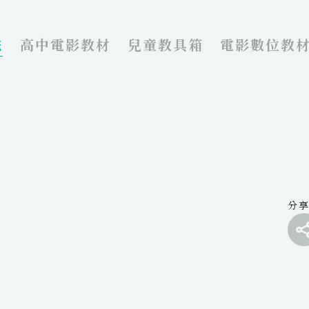
院
高中電影教材
兒童教具箱
電影數位教
分
f
t