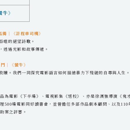
蠻牛》
如何訴說孤獨｜《計程車司機》
吞噬的絕望詩歌。
，透過光影和故事傳遞。
自我的戰鬥｜《蠻牛》
贖。我們一同探究電影語言如何描繪暴力下殘破的自尊與人生
作品為電影《下半場》、電視影集《返校》、亦是徐漢強導演《鬼
理500場電影同好讀書會，並曾擔任多部作品劇本顧問、以及110
補助案之評審。