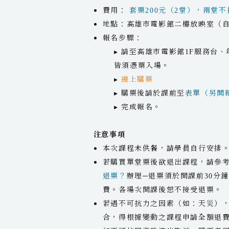
費用：
套票200元（2堂），兩堂
地點：高雄市電影館二樓放映室（
報名步驟：
▸ 請至高雄市電影館1F服務台
皆須憑票入場。
▸
線上購票
▸ 購票後請於課前至
表單（另開
▸ 完成報名。
注意事項
本次課程未供餐，請學員自行安排
若購買單堂票後欲退出課程，請參考
退票？
辦理─退票須於開課前30分
費。各場次開課後恕不接受退票。
若遇不可抗力之因素（如：天災）
合，得根據變動之課程申請全額退