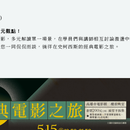
l
i
i
t
)
t
i
多元觀點！
r
l
電影，多元解讀單一場景，在學員們與講師相互討論激盪
請您一同侃侃而談，徜徉在史柯西斯的經典電影之旅。