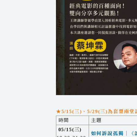
★5/15(三)、5/29(三)為套
時間
主題
05/15(三)
如何訴說孤獨｜《