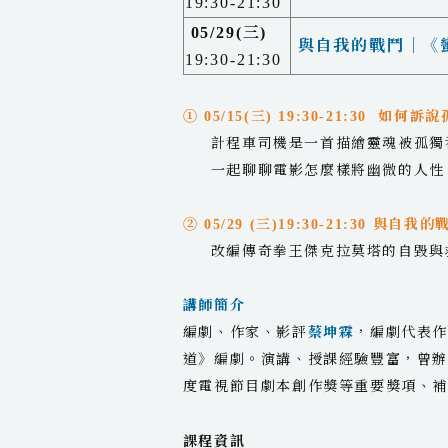
19:30-21:30
05/29(三)
與自我的戰鬥｜《
19:30-21:30
① 05/15(三) 19:30-21:30 
計程車司機是一首描繪靈魂被孤獨
一起聊聊電影怎麼樣將幽微的人性
② 05/29 (三)19:30-21:30 與
改編傳奇拳王傑克拉莫塔的自毀與救
講師簡介
編劇、作家、影評
蔡坤霖
，編劇代表
道》編劇。演講、授課經驗豐富，曾辦
度電視節目劇本創作獎等重要獎項、
課程資訊