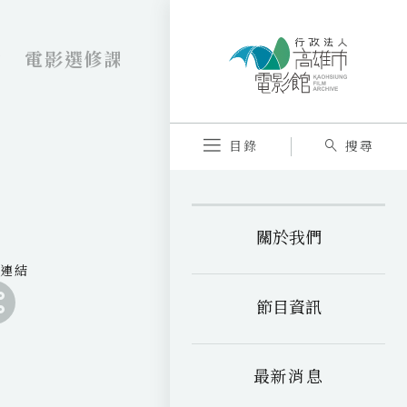
材
電影選修課
目錄
搜尋
關於我們
享連結
分
享
分
節目資訊
連
享
分
結
連
享
分
至
結
連
享
最新消息
至
結
連
a
至
結