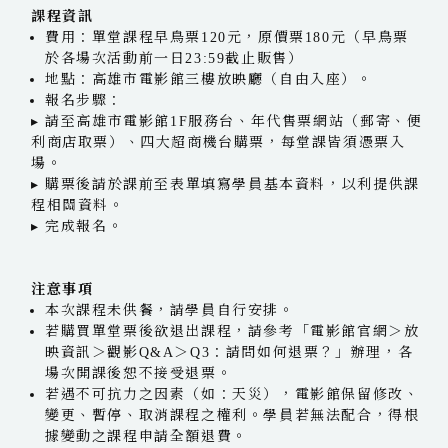
課程資訊
費用：單堂課程早鳥票120元，原價票180元（早鳥票
於各場次活動前一日23:59截止販售）
地點：高雄市電影館三樓放映廳（自由入座）
。
報名步驟：
▸ 請至高雄市電影館1F服務台、年代售票網站（郵寄、便
利商店取票）、四大超商機台購票，每堂課皆須憑票入
場。
▸ 購票後請於課前至表單填寫學員基本資料，以利提供課
程相關資料。
▸ 完成報名。
注意事項
本次課程未供餐，請學員自行安排。
若購買單堂票後欲退出課程，請參考「電影館官網＞放
映資訊＞觀影Q&A＞Q3：請問如何退票？」辦理，各
場次開課後恕不接受退票。
若遇不可抗力之因素（如：天災），電影館保留修改、
變更、暫停、取消課程之權利。學員若無法配合，得根
據變動之課程申請全額退費。