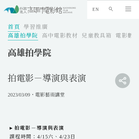
:
_
EN
:
:
首頁
學習推廣
高雄拍學院
高中電影教材
兒童教具箱
電影數
高雄拍學院
拍電影－導演與表演
分
享
分
連
享
2023/03/09・電影藝術講堂
分
結
連
享
分
至
結
連
享
f
至
結
連
a
t
至
結
c
w
l
▸ 拍電影－導演與表演
至
e
i
i
e
課程時間：4/15六、4/23日
b