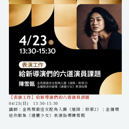
【表演工作】給新導演們的六道演員課題
04/23(日) 13:30-15:30
講師：金馬獎最佳女配角入圍《馗降：粽邪2》；金鐘獎
迷你劇集《通靈少女》表演指導陳雪甄