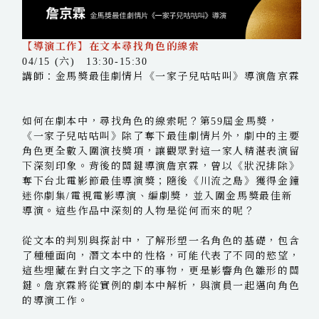
【導演工作】在文本尋找角色的線索
04/15 (六) 13:30-15:30
講師：金馬獎最佳劇情片《一家子兒咕咕叫》導演詹京霖
如何在劇本中，尋找角色的線索呢？第59屆金馬獎，
《一家子兒咕咕叫》除了奪下最佳劇情片外，劇中的主要
角色更全數入圍演技獎項，讓觀眾對這一家人精湛表演留
下深刻印象。背後的關鍵導演詹京霖，曾以《狀況排除》
奪下台北電影節最佳導演獎；隨後《川流之島》獲得金鐘
迷你劇集/電視電影導演、編劇獎，並入圍金馬獎最佳新
導演。這些作品中深刻的人物是從何而來的呢？
從文本的判別與探討中，了解形塑一名角色的基礎，包含
了種種面向，潛文本中的性格，可能代表了不同的慾望，
這些埋藏在對白文字之下的事物，更是影響角色雛形的關
鍵。詹京霖將從實例的劇本中解析，與演員一起邁向角色
的導演工作。