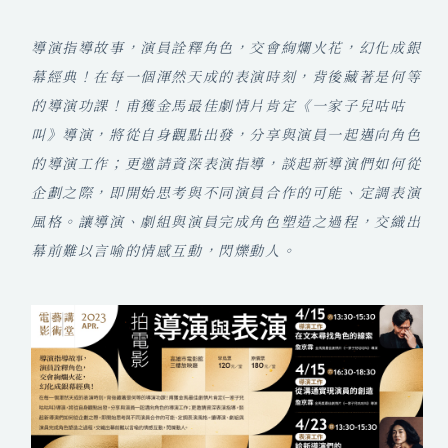
t
n
m
o
t
e
a
o
e
導演指導故事，演員詮釋角色，交會絢爛火花，幻化成銀
i
k
r
l
幕經典！在每一個渾然天成的表演時刻，背後藏著是何等
的導演功課！甫獲金馬最佳劇情片肯定《一家子兒咕咕
叫》導演，將從自身觀點出發，分享與演員一起邁向角色
的導演工作；更邀請資深表演指導，談起新導演們如何從
企劃之際，即開始思考與不同演員合作的可能、定調表演
風格。讓導演、劇組與演員完成角色塑造之過程，交織出
幕前難以言喻的情感互動，閃爍動人。