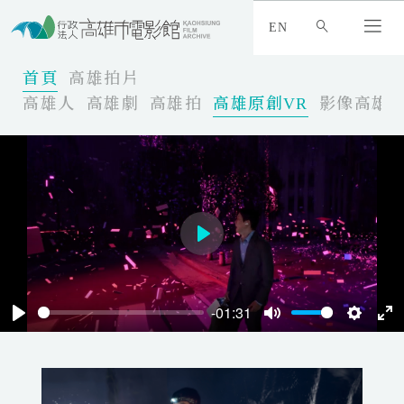
:
_
EN
:
:
首頁
高雄拍片
高雄人
高雄劇
高雄拍
高雄原創VR
影像高雄
P
l
a
-01:31
y
P
M
S
E
l
u
e
n
a
t
t
t