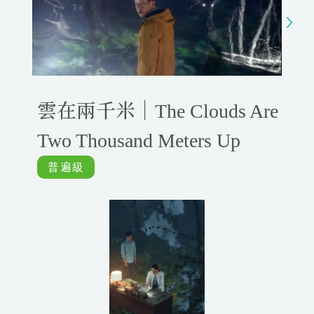
y
e
t
e
i
r
n
f
g
u
s
l
l
雲在兩千米｜The Clouds Are
s
c
Two Thousand Meters Up
r
e
e
n