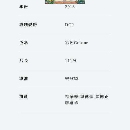
年份
2018
放映規格
DCP
色彩
彩色Colour
片長
111分
導演
宋欣穎
演員
桂綸鎂 魏德聖 陳博正
廖慧珍