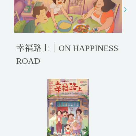
y
e
t
e
i
r
n
f
g
u
s
l
l
幸福路上｜ON HAPPINESS
s
c
ROAD
r
e
e
n