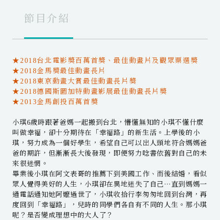
節目介紹
★2018台北電影獎百萬首獎、最佳動畫片及觀眾票選獎
★2018金馬獎最佳動畫長片
★2018東京動畫大賞最佳動畫長片獎
★2018德國斯圖加特動畫影展最佳動畫長片獎
★2013金馬創投百萬首獎
小琪6歲時跟著爸媽一起搬到台北，懵懂無知的小琪不懂什麼
叫做幸福，卻十分期待在「幸福路」的新生活。上學後的小
琪，努力成為一個好學生，希望自己可以出人頭地符合媽媽爸
爸的期許，但漸漸長大後發現，即便努力唸書依舊對自己的未
來很迷惘。
畢業後小琪在阿文表哥的推薦下到美國工作、而後結婚，看似
眾人覺得美好的人生，小琪卻在異地迷失了自己⋯直到媽媽一
通電話通知她阿嬤過世了，小琪收拾行李匆匆地回到台灣，再
度回到「幸福路」，兒時的同學們各自有不同的人生。那小琪
呢？是否變成理想中的大人了？