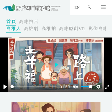
:
_
EN
:
:
首頁
高雄拍片
高雄人
高雄劇
高雄拍
高雄原創VR
影像高雄
P
l
a
-01:50
y
P
M
S
E
l
u
e
n
a
t
t
t