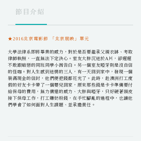
節目介紹
★2016北京電影節 「北京展映」單元
大學法律系即將畢業的威力，對於是否要繼承父親衣缽、考取
律師執照，一直無法下定決心。室友大胖沉迷於A片，卻遲遲
不敢跟暗戀的同班同學小茜告白。另一個室友啞牙則是沒自信
的怪咖。對人生感到迷惘的三人，有一天回到家中，發現一個
裝滿現金的信封，他們便把錢都花光了。此時，赴澳洲打工度
假的好友卡卡帶了一個嬰兒回家，原來那些錢是卡卡準備要付
給保母的費用，無力償還的威力、大胖與啞牙，只好硬著頭皮
接下保母工作，打工賺奶粉錢，在手忙腳亂的過程中，也讓他
們學會了如何面對人生課題、並承擔責任。