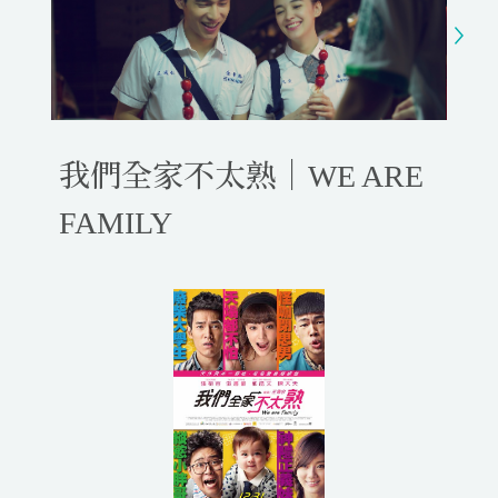
y
e
t
e
i
r
n
f
g
u
s
l
l
我們全家不太熟｜WE ARE
s
c
FAMILY
r
e
e
n