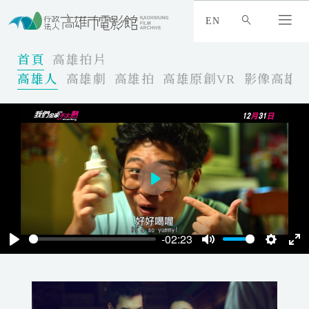
:
_
EN
:
:
首頁
高雄拍片
高雄人
高雄劇
高雄拍
高雄原創VR
影像高雄
P
l
a
-02:23
y
P
M
S
E
l
u
e
n
a
t
t
t