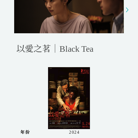
y
e
t
e
i
r
n
f
g
u
s
l
l
以愛之茗｜Black Tea
s
c
r
e
e
n
年份
2024