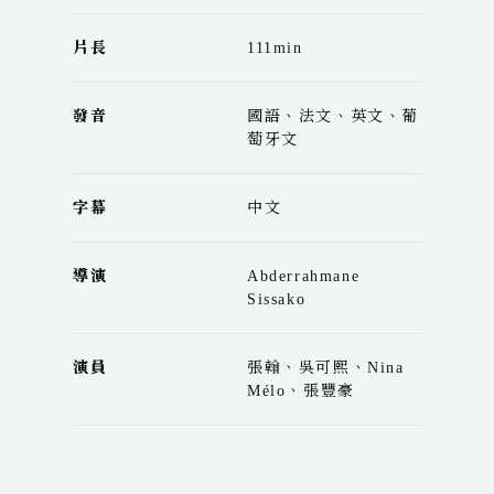
片長
111min
發音
國語、法文、英文、葡
萄牙文
字幕
中文
導演
Abderrahmane
Sissako
演員
張翰、吳可熙、Nina
Mélo、張豐豪