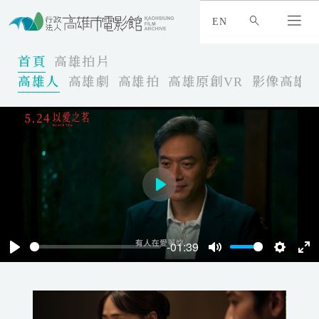
:
_
EN
:
:
首頁
高雄拍片
高雄人
高雄劇
高雄拍
高雄原創VR
影像高雄
P
l
a
-01:39
y
P
M
S
E
l
u
e
n
a
t
t
t