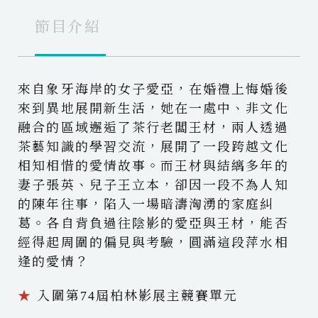
節目介紹
來自象牙海岸的女子愛亞，在婚禮上悔婚後
來到異地展開新生活，她在一處中、非文化
融合的區域邂逅了茶行老闆王材，兩人透過
茶藝知識的學習交流，展開了一段跨越文化
相知相惜的愛情故事。而王材與結縭多年的
妻子張英、兒子王立本，卻因一段不為人知
的陳年往事，陷入一場暗濤洶湧的家庭糾
葛。各自背負過往陰影的愛亞與王材，能否
經得起周圍的偏見與考驗，圓滿這段萍水相
逢的愛情？
★
入圍第74屆柏林影展主競賽單元