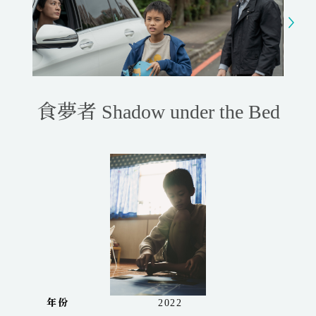
y
e
t
e
i
r
n
f
g
u
s
l
l
食夢者 Shadow under the Bed
s
c
r
e
e
n
年份
2022