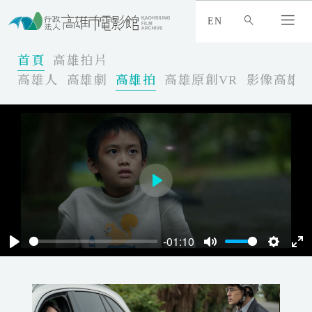
:
_
EN
:
:
首頁
高雄拍片
高雄人
高雄劇
高雄拍
高雄原創VR
影像高雄
P
l
a
-01:10
y
P
M
S
E
l
u
e
n
a
t
t
t