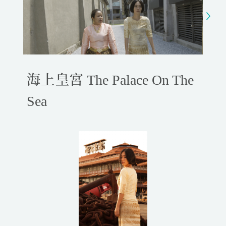
y
e
t
e
i
r
n
f
g
u
s
l
l
海上皇宮 The Palace On The
s
c
Sea
r
e
e
n