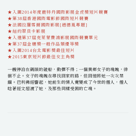
★入圍2014年度鹿特丹國際影展金虎獎短片競賽
★第38屆香港國際電影節國際短片競賽
★法國拉羅雪爾國際影展[趙德胤專題]
★紐約翠貝卡影展
★入選第37屆克萊蒙費鴻影展國際競賽單元
★第37屆金穗獎一般作品類優等獎
★入圍2014台北電影獎最佳短片
★2015東京短片節最佳女主角獎
一艘停泊在碼頭的破船，動彈不得；一個異鄉女子的魂魄，徘
徊不止。女子的魂魄在尋找回家的路，但回憶將她一次次禁
錮。巴利佛經響起，她前生的情人竟變成了今世的僧人，僧人
唸著經文超渡了她，及那些同樣受困的亡魂。