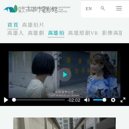
:
_
EN
:
:
首頁
高雄拍片
高雄人
高雄劇
高雄拍
高雄原創VR
影像高雄
P
l
a
-02:02
y
P
M
S
E
l
u
e
n
a
t
t
t