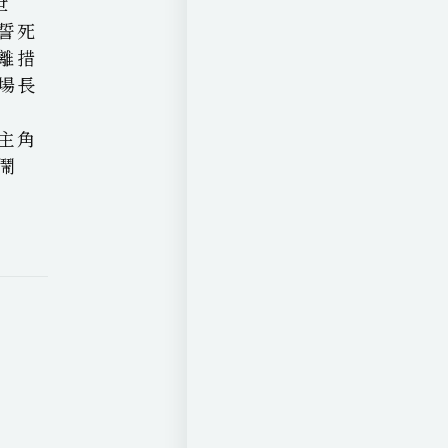
世
誓死
離措
場長
主角
鬧