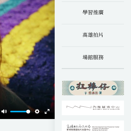
學習推廣
高雄拍片
場館服務
M
S
E
u
e
n