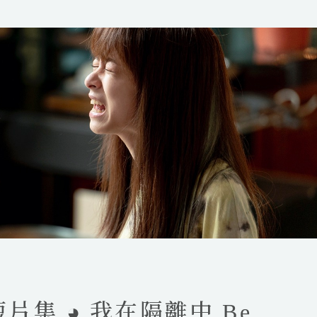
片集 ◕ 我在隔離中 Be