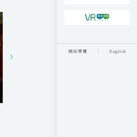
t
t
t
e
t
e
i
r
n
f
g
u
s
l
l
網站導覽
English
s
c
r
e
e
n