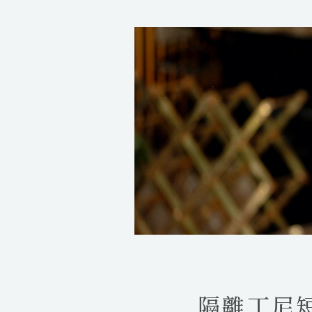
a
y
隔離丁尼短