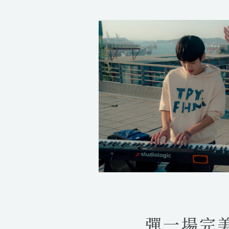
a
y
彈一場完美戀愛