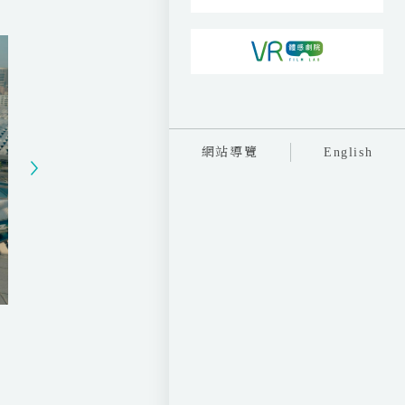
t
t
t
e
t
e
i
r
n
f
g
u
s
l
l
網站導覽
English
s
c
r
e
e
n