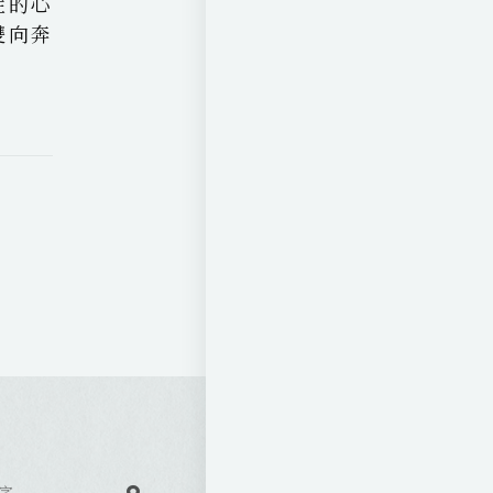
症的心
雙向奔