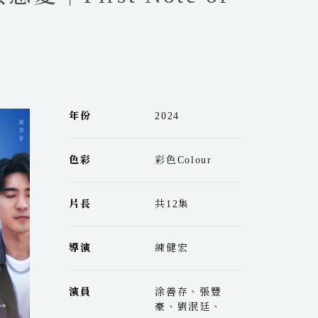
年份
2024
色彩
彩色Colour
片長
共12集
導演
練健宏
演員
涂善存、張豐
豪、劉泯廷、