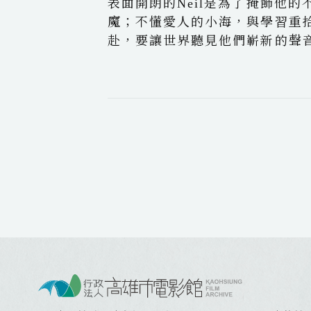
表面開朗的Neil是為了掩飾他
魔；不懂愛人的小海，與學習重拾
赴，要讓世界聽見他們嶄新的聲
:
: