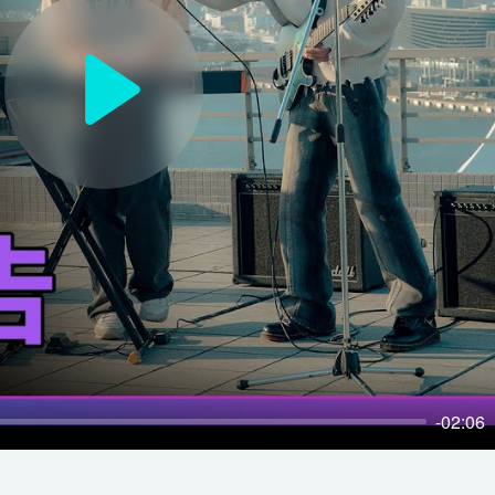
P
l
a
y
-02:06