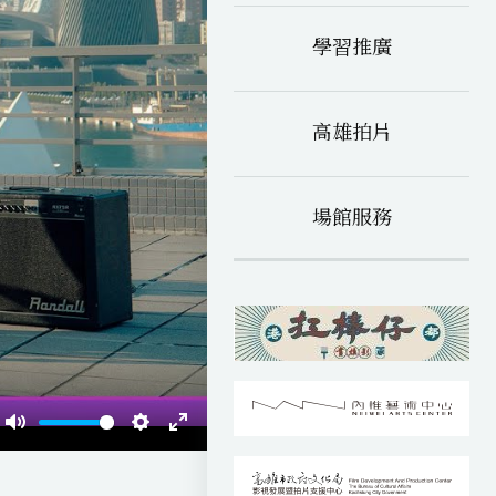
學習推廣
高雄拍片
場館服務
M
S
E
u
e
n