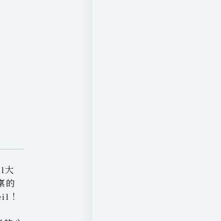
l大
稟的
il！