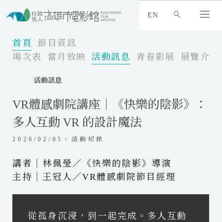
:
_
EN
:
:
首頁
節目資訊
場次表
當月放映
活動訊息
青春影展
展覽介紹
活動訊息
VR體感劇院講座｜《快樂的陰影》：
多人互動 VR 的設計魔法
2026/02/05・活動紀錄
講者｜林佩瑩／《快樂的陰影》導演
主持｜王冠人／VR體感劇院節目經理
從孤身沉浸，到一起完成。多人互動