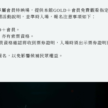
l
i
i
專屬會員特映場，提供本館GOLD＋會員免費觀看指
t
閱活動說明，並準時入場，報名注意事項如下：
t
i
r
D＋會員。
l
，亦有索票資格。
經會員資格確認將收到票券證明，入場時須出示票券證明
報名，以免影響候補民眾權益。