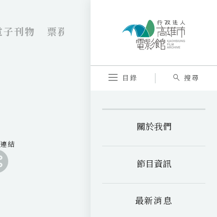
電子刊物
票務資訊
VR劇院
內惟藝術
目錄
搜尋
關於我們
享連結
分
享
分
節目資訊
連
享
分
結
連
享
分
至
結
連
享
最新消息
至
結
連
a
至
結