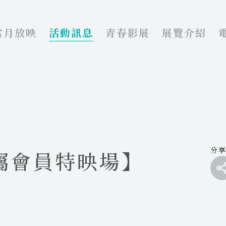
當月放映
活動訊息
青春影展
展覽介紹
分
專屬會員特映場】
f
t