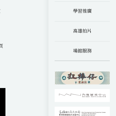
c
w
至
e
e
學習推廣
定
b
n
m
o
e
a
o
e
k
高雄拍片
頁
場館服務