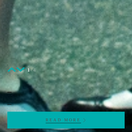
1
/
4
_
_
READ MORE