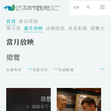
:
_
EN
:
:
首頁
節目資訊
場次表
當月放映
活動訊息
青春影展
展覽介紹
當月放映
總覽
全部年份
全部月份
全部影展