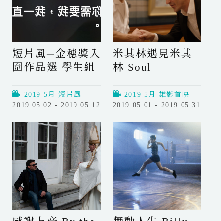
短片風─金穗獎入
米其林遇見米其
圍作品選 學生組
林 Soul
2019 5月 短片風
2019 5月 雄影首映
2019.05.02 - 2019.05.12
2019.05.01 - 2019.05.31
短
米
片
其
風
林
─
遇
金
見
穗
米
獎
其
入
林
圍
S