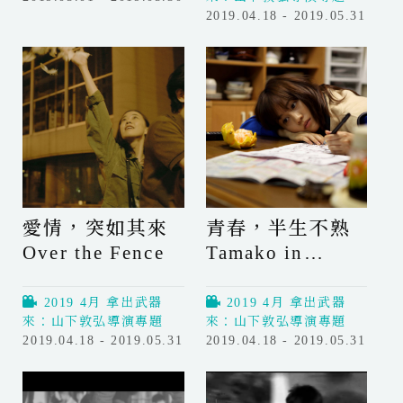
o
t
兩
2019.04.18 - 2019.05.31
f
平
天
G
成
一
o
地
夜
d
獄
T
兄
w
弟
o
~
D
驚
a
驚
y
愛情，突如其來
青春，半生不熟
H
s
Over the Fence
Tamako in
a
,
r
Moratorium
O
d
n
2019 4月 拿出武器
2019 4月 拿出武器
C
e
來：山下敦弘導演專題
來：山下敦弘導演專題
o
N
2019.04.18 - 2019.05.31
2019.04.18 - 2019.05.31
r
愛
青
i
e
情
春
g