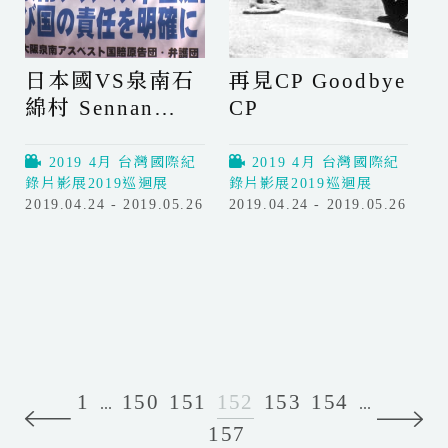
r
D
e
i
i
E
u
d
n
日本國VS泉南石
再見CP Goodbye
m
n
d
綿村 Sennan
CP
'
o
t
f
Asbestos
D
t
Disaster
2019 4月 台灣國際紀
2019 4月 台灣國際紀
a
h
錄片影展2019巡迴展
錄片影展2019巡迴展
r
e
2019.04.24 - 2019.05.26
2019.04.24 - 2019.05.26
e
T
日
再
t
r
本
見
o
a
國
C
T
c
V
P
e
k
S
G
l
泉
o
l
南
o
Y
石
d
1
150
151
152
153
154
...
...
o
綿
b
157
P
N
u
村
y