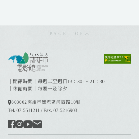
r
e
S
e
e
x
e
C
v
t
n
P
i
n
PAGE TOP
o
a
u
n
s
A
:
s
:
b
:
e
s
｜開館時間｜每週二至週日13：30 ～ 21：30
t
｜休館時間｜每週一及除夕
o
s
803002
高雄市鹽埕區河西路10號
D
Tel. 07-5511211
/
Fax. 07-5216903
i
s
a