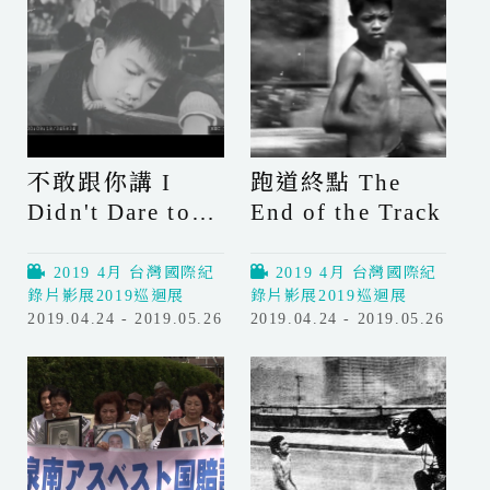
，
，
h
突
半
t
如
生
其
不
來
熟
O
T
v
a
不敢跟你講 I
跑道終點 The
e
m
Didn't Dare to
End of the Track
r
a
t
k
Tell You
h
o
2019 4月 台灣國際紀
2019 4月 台灣國際紀
e
i
錄片影展2019巡迴展
錄片影展2019巡迴展
F
n
2019.04.24 - 2019.05.26
2019.04.24 - 2019.05.26
e
M
不
跑
n
o
敢
道
c
r
跟
終
e
a
你
點
t
講
T
o
I
h