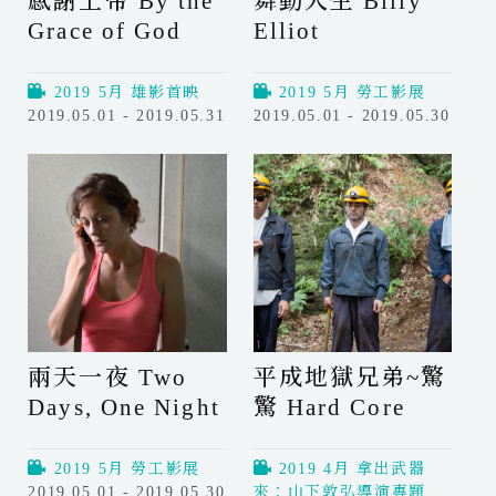
感謝上帝 By the
舞動人生 Billy
作
o
Grace of God
Elliot
品
u
選
l
學
2019 5月 雄影首映
2019 5月 勞工影展
生
2019.05.01 - 2019.05.31
2019.05.01 - 2019.05.30
組
感
舞
謝
動
上
人
帝
生
B
B
y
i
t
l
h
l
e
y
兩天一夜 Two
平成地獄兄弟~驚
G
E
Days, One Night
驚 Hard Core
r
l
a
l
c
i
2019 5月 勞工影展
2019 4月 拿出武器
e
o
2019.05.01 - 2019.05.30
來：山下敦弘導演專題