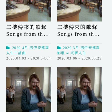
二樓傳來的歌聲
二樓傳來的歌聲
Songs from the
Songs from the
Second Floor
Second Floor
2020 4月 洛伊安德森
2020 3月 洛伊安德森
人生三部曲
影展 ∞ 幻夢人生
2020.04.03 - 2020.04.04
2020.03.06 - 2020.03.29
二
二
樓
樓
傳
傳
來
來
的
的
歌
歌
聲
聲
S
S
o
o