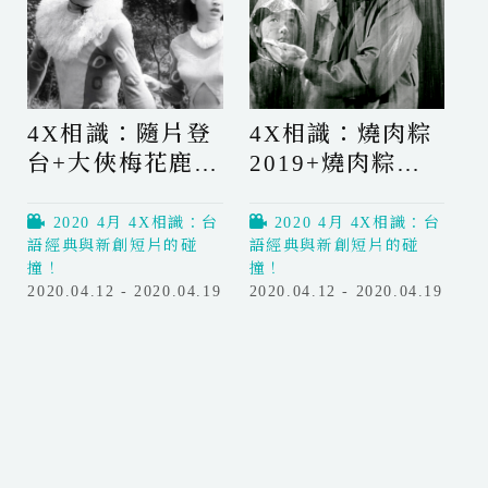
i
i
：
t
光
n
n
阿
e
T
g
g
嬤
r
h
o
o
的
F
e
n
n
秘
a
S
4X相識：隨片登
4X相識：燒肉粽
E
E
密
l
o
x
x
台+大俠梅花鹿
2019+燒肉粽
+
c
u
i
i
丈
Onstage
Binding + The
o
v
s
s
夫
n
Appearance +
Rice Dumpling
e
2020 4月 4X相識：台
2020 4月 4X相識：台
t
t
的
n
語經典與新創短片的碰
語經典與新創短片的碰
The Fantasy of
Vendors
e
e
秘
撞！
撞！
i
the Deer Warrior
n
n
密
2020.04.12 - 2020.04.19
2020.04.12 - 2020.04.19
r
c
c
4
4
G
e
e
X
X
r
相
相
a
識
識
n
：
：
d
隨
燒
m
片
肉
a