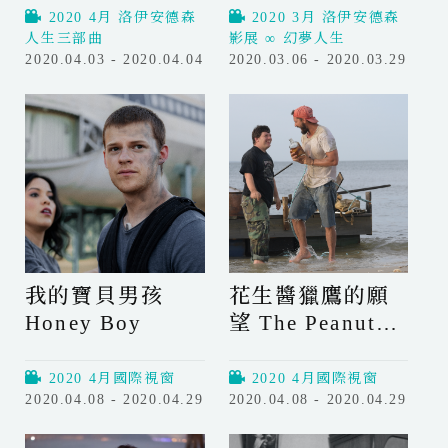
o
o
i
i
Reflecting on
Reflecting on
2020 4月 洛伊安德森
2020 3月 洛伊安德森
o
o
v
v
人生三部曲
影展 ∞ 幻夢人生
Existence
Existence
r
r
i
i
2020.04.03 - 2020.04.04
2020.03.06 - 2020.03.29
n
n
鴿
鴿
g
g
子
子
在
在
樹
樹
枝
枝
上
上
沈
沈
思
思
A
A
我的寶貝男孩
花生醬獵鷹的願
P
P
Honey Boy
望 The Peanut
i
i
g
g
Butter Falcon
e
e
2020 4月國際視窗
2020 4月國際視窗
o
o
2020.04.08 - 2020.04.29
2020.04.08 - 2020.04.29
n
n
我
花
S
S
的
生