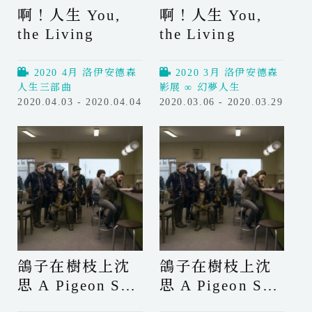
啊！人生 You,
啊！人生 You,
n
n
the Living
the Living
g
g
s
s
f
f
2020 4月 洛伊安德森
2020 3月 洛伊安德森
r
r
人生三部曲
影展 ∞ 幻夢人生
o
o
2020.04.03 - 2020.04.04
2020.03.06 - 2020.03.29
m
m
啊
啊
t
t
！
！
h
h
人
人
e
e
生
生
S
S
Y
Y
e
e
o
o
c
c
u
u
o
o
,
,
n
n
t
t
鴿子在樹枝上沈
鴿子在樹枝上沈
d
d
h
h
思 A Pigeon Sat
思 A Pigeon Sat
F
F
e
e
l
l
L
L
on a Branch
on a Branch