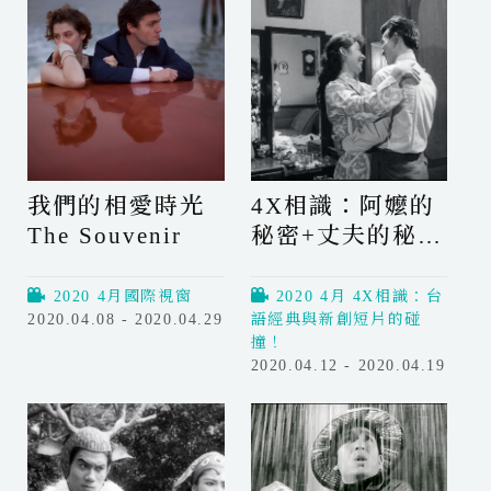
a
a
寶
醬
t
t
貝
獵
o
o
男
鷹
n
n
孩
的
a
a
H
願
B
B
o
望
r
r
n
T
我們的相愛時光
4X相識：阿嬤的
a
a
e
h
n
n
The Souvenir
秘密+丈夫的秘密
y
e
c
c
B
P
Grandma's Small
h
h
o
e
Talk + The
2020 4月國際視窗
2020 4月 4X相識：台
R
R
y
a
2020.04.08 - 2020.04.29
語經典與新創短片的碰
Husband's Secret
e
e
n
我
撞！
f
f
u
2020.04.12 - 2020.04.19
們
l
l
4
t
的
e
e
X
B
相
c
c
相
u
愛
t
t
識
t
時