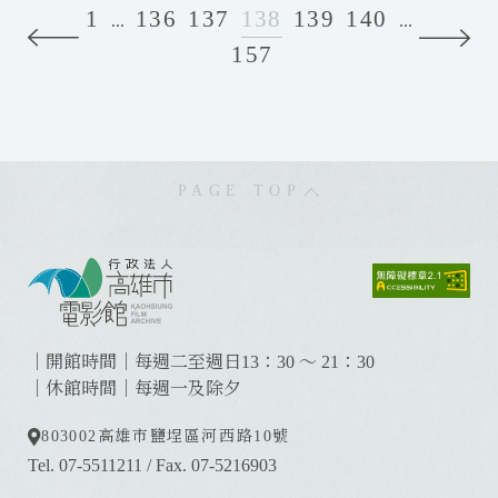
登
粽
'
1
136
137
138
139
140
...
...
台
2
s
157
P
N
+
0
S
r
e
大
1
m
e
x
俠
9
a
v
t
梅
+
l
i
花
燒
l
PAGE TOP
o
鹿
肉
T
u
O
粽
a
s
n
B
l
:
s
i
k
:
t
n
+
:
a
d
T
g
i
h
｜開館時間｜每週二至週日13：30 ～ 21：30
e
n
e
｜休館時間｜每週一及除夕
A
g
H
p
803002
高雄市鹽埕區河西路10號
+
u
p
T
Tel. 07-5511211
/
Fax. 07-5216903
s
e
h
b