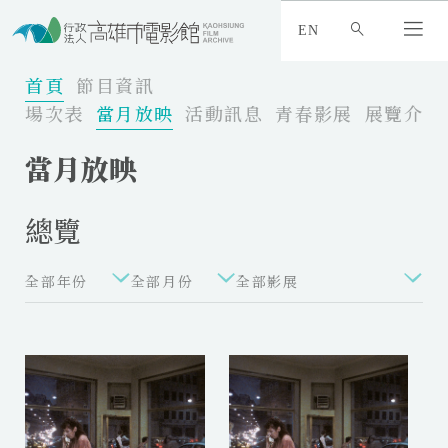
:
_
EN
:
:
首頁
節目資訊
場次表
當月放映
活動訊息
青春影展
展覽介紹
當月放映
總覽
全部年份
全部月份
全部影展