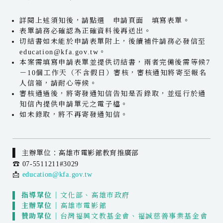
詳閱上述須知後，請點選 申請頁面 填寫表單。
表單請務必確認為正確資料後再送出。
切結書如未能於申請表單附上，後續補件請務必發信至
education@kfa.gov.tw。
本案需填寫申請表單並提供切結書，兩者完備後需等候7
－10個工作天（不含假日）審核，審核通知將寄至報名
人信箱，請耐心等候。
審核通過後，將寄發通知信告知是否錄取，並逕行於通
知信內提供申請單元之電子檔。
如未錄取，將不再寄發通知信。
▌
主辦單位：高雄市電影館教育推廣部
☎ 07-5511211#3029
📩
education@kfa.gov.tw
▌ 指導單位｜
文化部、高雄市政府
▌ 主辦單位｜
高雄市電影館
▌ 贊助單位｜
台灣福興文教基金會、福誠慈善事業基金會