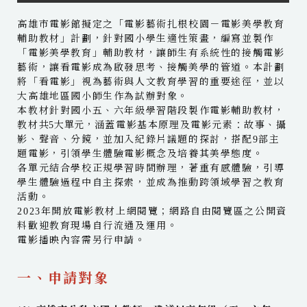
高雄市電影館擬定之「電影藝術扎根校園－電影美學教育
輔助教材」計劃，針對國小學生適性策畫，編寫並製作
「電影美學教育」輔助教材，讓師生有系統性的接觸電影
藝術，讓看電影成為啟發思考、接觸美學的管道。本計劃
將「看電影」視為藝術與人文教育學習的重要途徑，並以
大高雄地區國小師生作為試辦對象。
本教材針對國小五、六年級學習階段製作電影輔助教材，
教材
共5大單元，
涵蓋電影基本原理及電影元素：故事、攝
影、聲音、分鏡，並加入紀錄片議題的探討，搭配9部主
題電影，引領學生體驗電影概念及培養其美學態度。
各單元結合學校正規學習時間辦理，著重有感體驗，引導
學生體驗過程中自主探索，並成為推動跨領域學習之教育
活動。
2023年開放電影教材上網閱覽；網路自由閱覽區之公開資
料歡迎教育現場自行流通及運用。
電影播映內容需另行申請。
一、申請對象