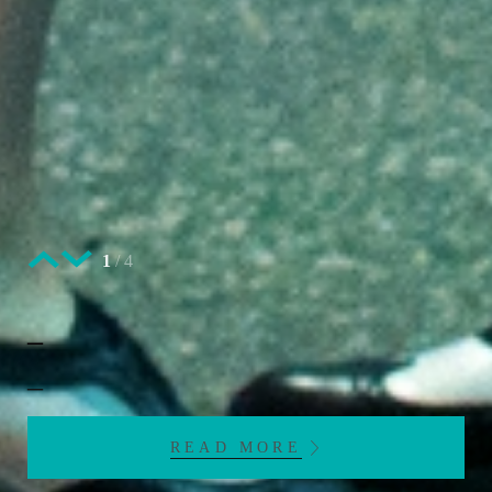
1
/
4
_
_
READ MORE