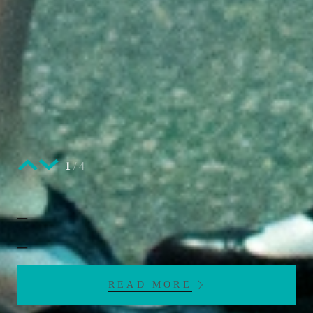
1
/
4
_
_
READ MORE