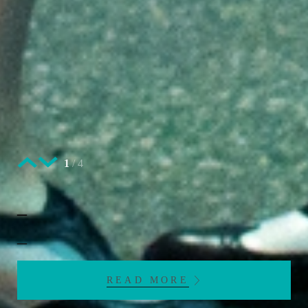
1
/
4
_
_
READ MORE