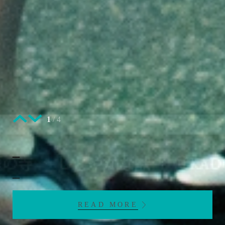
1
/
4
_
_
READ MORE