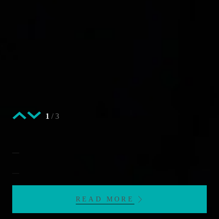
1
/
3
_
_
READ MORE