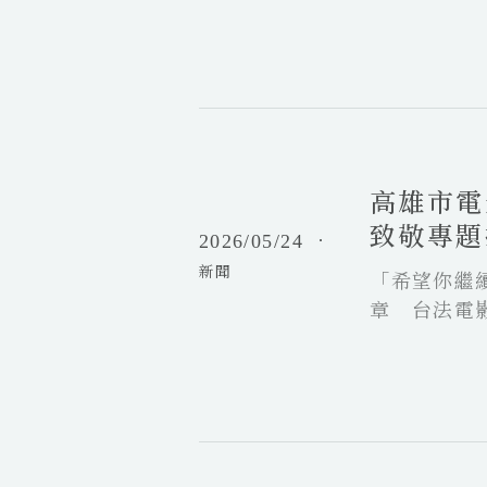
與
6
台
「
灣
電
國
影
片
高
選
齊
雄
修
聚
市
課
上
高雄市電
電
」
映
影
、
致敬專題
2026/05/24
．
館
原
文化活力
新聞
「
「希望你繼
創
我
動
章 台法電
也
畫
不
教
喜
具
歡
箱
你
前
經
！
進
典
」