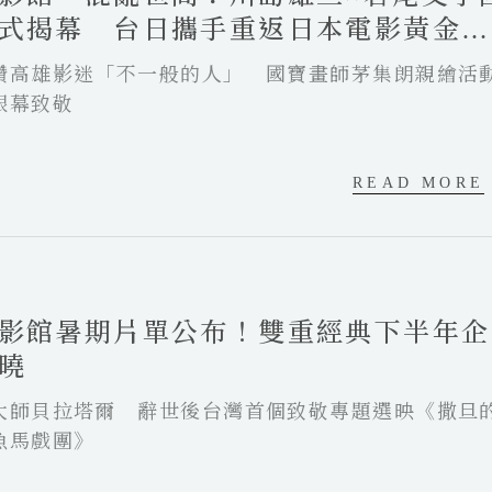
式揭幕 台日攜手重返日本電影黃金年
讚高雄影迷「不一般的人」 國寶畫師茅集朗親繪活
銀幕致敬
READ MORE
影館暑期片單公布！雙重經典下半年企
曉
大師貝拉塔爾 辭世後台灣首個致敬專題選映《撒旦
魚馬戲團》