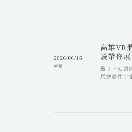
顧
盡
公
展
人
布
」
生
！
正
百
高
雙
式
態
雄
重
揭
V
經
幕
高雄VR
R
典
體
下
驗帶你展
台
2026/06/16
．
感
半
日
新聞
劇
最ㄎㄧㄤ票
年
攜
院
企
馬遜靈性宇
手
全
劃
重
新
同
返
片
步
日
單
揭
本
登
曉
電
高
場
影
雄
！
黃
市
暑