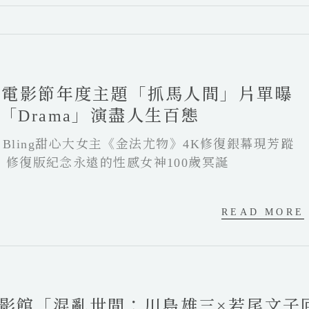
高雄電影節年度主題「抓馬人間」片單曝
部「Drama」演盡人生百態
ng Bling甜心大女主《金法尤物》4K修復銀幕現芳蹤
》修復版紀念永遠的性感女神100歲冥誕
READ MORE
影館「混亂世間：川島雄三×若尾文子