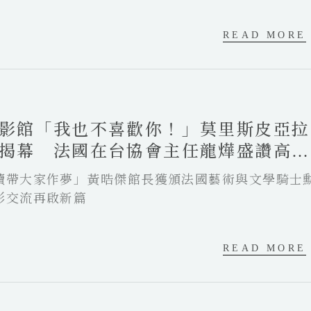
READ MORE
影館「我也不喜歡你！」莫里斯皮亞拉
揭幕 法國在台協會主任龍燁盛讚高雄
續帶大家作夢」黃晧傑館長獲頒法國藝術與文學騎士
影交流再啟新篇
READ MORE