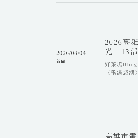
2
0
2
2026
6
高
光 13
2026/08/04
．
雄
新聞
電
好萊塢Bli
影
《飛瀑怒潮
節
年
度
主
題
高
「
雄
抓
市
馬
高雄市電
電
人