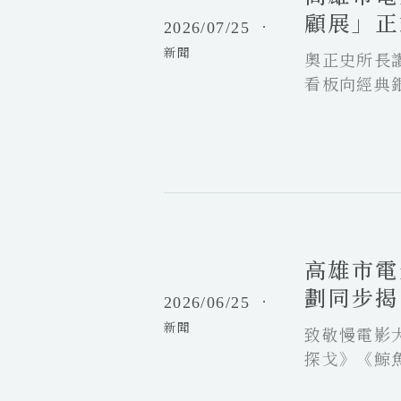
影
間
顧展」正
2026/07/25
．
館
」
代
新聞
「
奧正史所長
片
混
單
看板向經典
亂
曝
世
光
間
：
1
川
3
高
島
部
雄
雄
「
市
三
D
高雄市電
電
×
r
影
若
劃同步揭
a
2026/06/25
．
館
尾
m
新聞
暑
致敬慢電影
文
a
期
子
探戈》《鯨
」
片
回
演
單