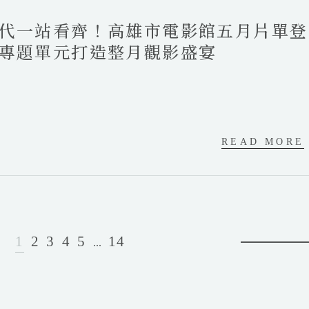
代一站看齊！高雄市電影館五月片單登
專題單元打造整月觀影盛宴
READ MORE
1
2
3
4
5
14
...
下
一
頁