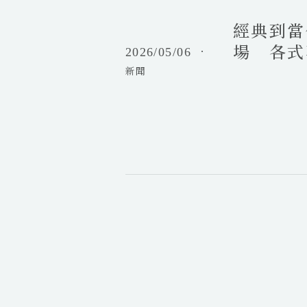
大
到
莫
高
經典到當
當
里
雄
代
斯
場 各式
2026/05/06
．
2
一
皮
2
新聞
站
亞
校
看
拉
3
齊
致
5
！
敬
場
高
專
雄
題
市
揭
電
幕
影
館
法
五
國
月
在
片
台
單
協