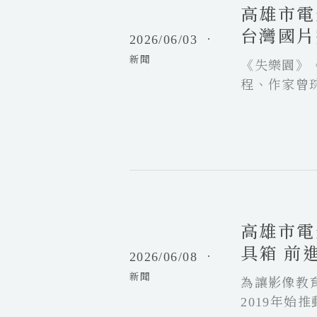
金
高雄市電
電
假
年
影
精
台灣國片
2026/06/03
．
代
館
選
新聞
6
《失樂園》
沉
月
浸
程、作家曾
片
體
單
驗
揭
帶
曉
你
展
高
國
開
雄
際
感
市
影
官
高雄市電
電
展
冒
影
話
具箱 前
險
2026/06/08
．
館
題
新聞
2
為讓影像教
新
0
作
2019年始
2