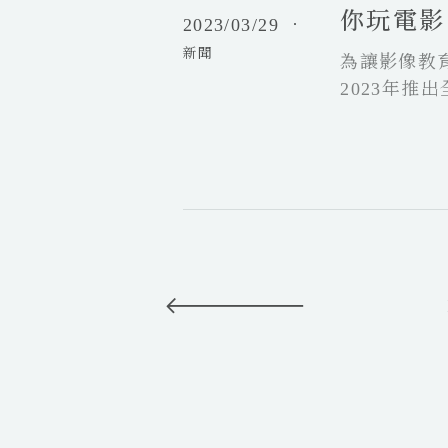
台
泓
你玩電影
2023/03/29
．
首
一
新聞
創
為讓影像教
窺
原
法
2023年推
創
國
里」，將電
動
傳
月起提供高
畫
奇
兩年的推廣
I
經
P
典
教
具
箱
小
貓
上
巴
一
克
頁
里
帶
你