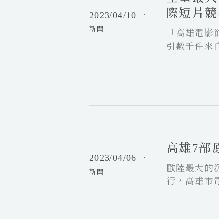
國
題
際短片競
2023/04/10
．
際
影
新聞
短
「高雄電影
展
片
本
引數千件來
、
週
聚高雄電影
X
上
今年國際短片
R
映
項目為「XR
競
像創作者踴
賽
高
2
雄
0
7
2
高雄7部
部
3
2023/04/06
．
原
高
歐陸最大的沉
創
新聞
雄
行，高雄市電
V
電
R
創《諾弟》
影
前
親的錄影帶
節
進