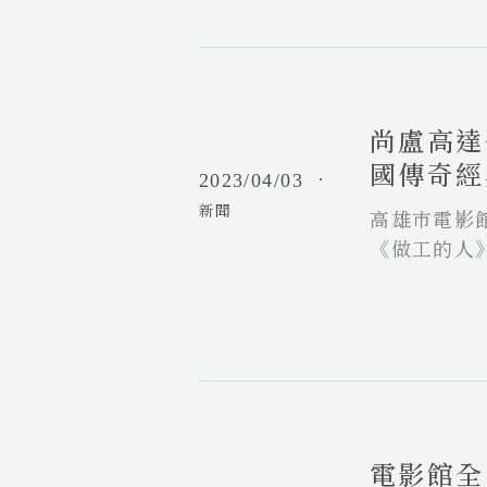
國
新影像藝術
歐
際
路。
洲
短
尚
最
片
盧
大
競
高
X
賽
尚盧高達
達
R
徵
作
國傳奇經
藝
2023/04/03
．
件
品
術
開
新聞
重
高雄市電影
節
始
映
《做工的人
與
榮獲金馬影
台
逃亡之旅；
灣
手菅田將暉
最
演松永大司
強
電
私》，由實
影
影
大尺度男男
評
館
鄭
電影館全
全
秉