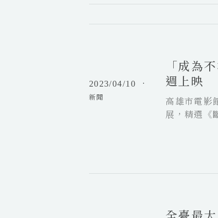
「
成
為
「成為不
不
朽
週上映
2023/04/10
．
，
新聞
然
高雄市電影
後
展，精選《
死
之書》等8
去
傳奇一生，
。
」
尚
全
盧
臺
高
最
達
全臺最大國際短
大
專