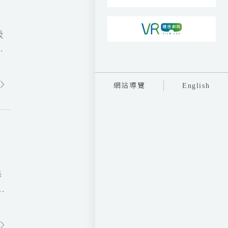
吸
齊
金。
大
網站導覽
English
影
舉
原
父
進