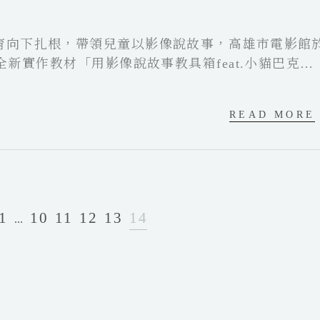
育向下扎根，帶領兒童以影像說故事，高雄市電影館
出全新實作教材「用影像說故事教具箱feat.小貓巴克
影輔助教材「實體化」，讓學生可以動手玩電影，今年
雄市國小高年級與國中教師申請運用，將展開至少為
READ MORE
規劃。
1
10
11
12
13
14
...