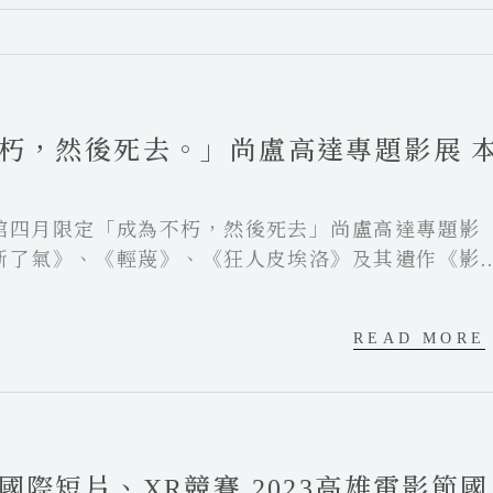
朽，然後死去。」尚盧高達專題影展 
館四月限定「成為不朽，然後死去」尚盧高達專題影
斷了氣》、《輕蔑》、《狂人皮埃洛》及其遺作《影
部經典作品，映後更邀請知名講師座談，一同回顧高達
以及那永遠叛逆、奔放不羈的電影輝煌時代。
READ MORE
片、XR競賽 2023高雄電影節國