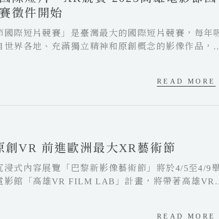
賽徵件開始
節國際短片競賽」是臺灣最大的國際短片競賽，每年
自世界各地、充滿獨立精神和原創概念的影像作品，
節（以下稱雄影），競逐超過新台幣100萬元的總獎
競賽已於4/1開始徵件，直至5月底；VR組今年更擴
READ MORE
競賽」，徵件從4/17至6/15止，邀請來自世界各地的
躍報名。
原創VR 前進歐洲最大XR藝術節
浸式內容展覽「巴黎新影像藝術節」將於4/5至4/9
影館「高雄VR FILM LAB」計畫，將帶著高雄VR
、《鏡子》、《白屋》、《自監體》、《暗面》、《
》，以及高雄電影節XR工作坊百萬首獎《擬吻》，前
READ MORE