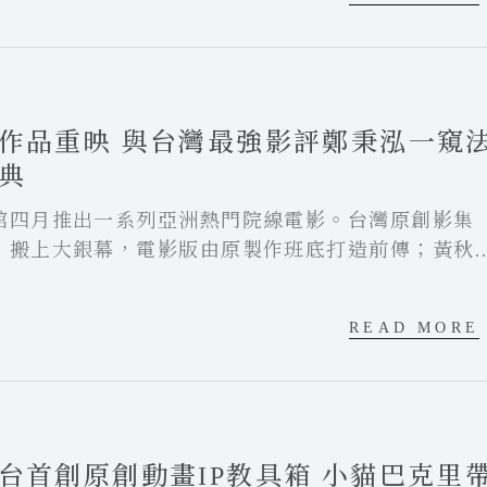
節市場展，和台灣VR電影走出國際發行、行銷與籌資
作品重映 與台灣最強影評鄭秉泓一窺
典
館四月推出一系列亞洲熱門院線電影。台灣原創影集
》搬上大銀幕，電影版由原製作班底打造前傳；黃秋
帝之作《白日青春》，展開一趟移民男孩與計程車司
《鈴芽之旅》人氣製作川村元氣編導新片《百花》，
READ MORE
與原田美枝子詮釋母子情，以及由《廁所裡的聖殤》
執導，改編自已故作家高山真同名自傳小說的《愛是
力派演員鈴木亮平及新生代男星宮澤冰魚領銜主演挑
戀。
台首創原創動畫IP教具箱 小貓巴克里